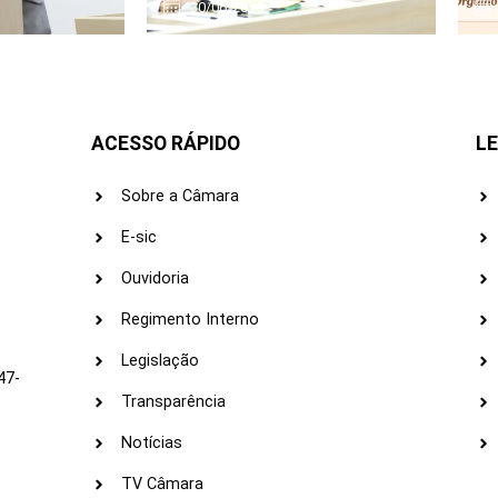
30/06/2026
ACESSO RÁPIDO
LE
Sobre a Câmara
E-sic
Ouvidoria
s
Regimento Interno
Legislação
47-
Transparência
Notícias
TV Câmara
LI