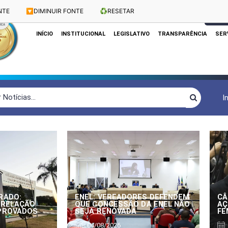
NTE
🔽
DIMINUIR FONTE
♻️
RESETAR
Dias e Horários das Sessões: Terças e Quartas às 10h
CLIQUE
INÍCIO
INSTITUCIONAL
LEGISLATIVO
TRANSPARÊNCIA
SER
I
RADO:
ENEL: VEREADORES DEFENDEM
CÂ
 RELAÇÃO
QUE CONCESSÃO DA ENEL NÃO
AÇ
APROVADOS
SEJA RENOVADA
FE
04/08/2026