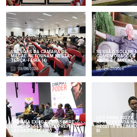
SESSÕES DA CÂMARA DE
SESSÃO SOLENE 
MACAÉ RETORNAM NESTA
COMEMORAÇÕES 
TERÇA-FEIRA (4)
ANOS DE MACAÉ
03/08/2026
29/07/2026
LDO PARA 2027 É
CÂMARA EXIBE FILME SOBRE
APRESENTADA NA
EDUARDO SERRANO, PREFEITO
RECEITA ESTIMADA
CASSADO EM 1960
BI