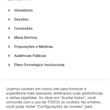
Vereadores
Sessões
Comissões
Mesa Diretora
Proposições e Matérias
Audiências Públicas
Plano Estratégico Institucional
LINKS ÚTEIS
Webmail
Usamos cookies em nosso site para fornecer a
experiência mais relevante, lembrando suas preferências
Intranet
e visitas repetidas. Ao clicar em “Aceitar todos”, você
concorda com o uso de TODOS os cookies. No entanto,
Administração
você pode visitar "Configurações de cookies" para