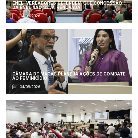
ENEL: VEREADORES DEFENDEM QUE CONCESSÃO
DA ENEL NÃO SEJA RENOVADA
04/08/2026
CÂMARA DE MACAÉ PLANEJA AÇÕES DE COMBATE
AO FEMINICÍDIO
04/08/2026