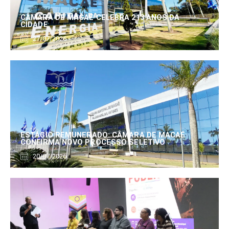
CÂMARA DE MACAÉ CELEBRA 213 ANOS DA
CIDADE
27/07/2026
ESTÁGIO REMUNERADO: CÂMARA DE MACAÉ
CONFIRMA NOVO PROCESSO SELETIVO
20/07/2026