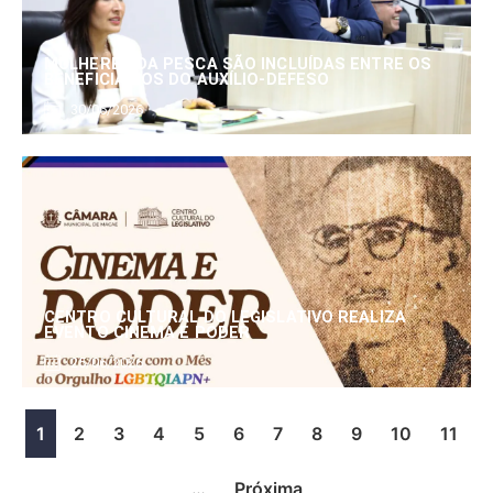
MULHERES DA PESCA SÃO INCLUÍDAS ENTRE OS
BENEFICIÁRIOS DO AUXÍLIO-DEFESO
30/06/2026
CENTRO CULTURAL DO LEGISLATIVO REALIZA
EVENTO CINEMA E PODER
25/06/2026
1
2
3
4
5
6
7
8
9
10
11
…
Próxima