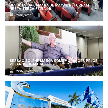
SESSÕES DA CÂMARA DE MACAÉ RETORNAM
NESTA TERÇA-FEIRA (4)
03/08/2026
SESSÃO SOLENE MARCA COMEMORAÇÕES PELOS
213 ANOS DE MACAÉ
29/07/2026