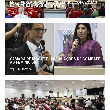
ENEL: VEREADORES DEFENDEM QUE CONCESSÃO
DA ENEL NÃO SEJA RENOVADA
04/08/2026
CÂMARA DE MACAÉ PLANEJA AÇÕES DE COMBATE
AO FEMINICÍDIO
04/08/2026