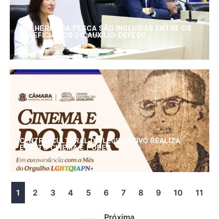
MULHERES DA PESCA SÃO INCLUÍDAS ENTRE OS
BENEFICIÁRIOS DO AUXÍLIO-DEFESO
30/06/2026
CENTRO CULTURAL DO LEGISLATIVO REALIZA
EVENTO CINEMA E PODER
25/06/2026
1
2
3
4
5
6
7
8
9
10
11
…
Próxima