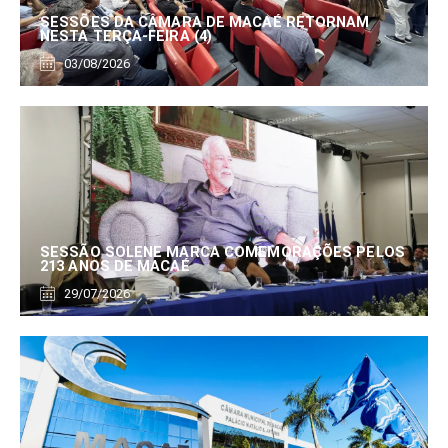
SESSÕES DA CÂMARA DE MACAÉ RETORNAM
NESTA TERÇA-FEIRA (4)
03/08/2026
SESSÃO SOLENE MARCA COMEMORAÇÕES PELOS
213 ANOS DE MACAÉ
29/07/2026