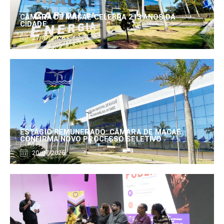
CÂMARA DE MACAÉ CELEBRA 213 ANOS DA
CIDADE
27/07/2026
ESTÁGIO REMUNERADO: CÂMARA DE MACAÉ
CONFIRMA NOVO PROCESSO SELETIVO
20/07/2026