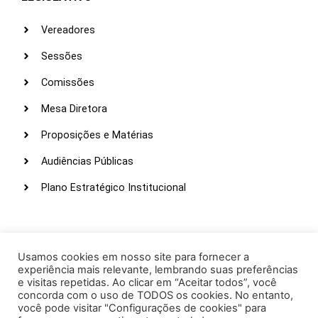
Vereadores
Sessões
Comissões
Mesa Diretora
Proposições e Matérias
Audiências Públicas
Plano Estratégico Institucional
LINKS ÚTEIS
Webmail
Usamos cookies em nosso site para fornecer a
experiência mais relevante, lembrando suas preferências
Intranet
e visitas repetidas. Ao clicar em “Aceitar todos”, você
concorda com o uso de TODOS os cookies. No entanto,
Administração
você pode visitar "Configurações de cookies" para