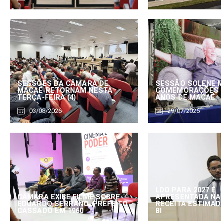
SESSÕES DA CÂMARA DE
SESSÃO SOLENE 
MACAÉ RETORNAM NESTA
COMEMORAÇÕES 
TERÇA-FEIRA (4)
ANOS DE MACAÉ
03/08/2026
29/07/2026
LDO PARA 2027 É
CÂMARA EXIBE FILME SOBRE
APRESENTADA NA
EDUARDO SERRANO, PREFEITO
RECEITA ESTIMADA
CASSADO EM 1960
BI