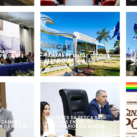
MARCA
ES
PELOS 213
CÂMARA DE MACAÉ CELEBRA
CÂ
213 ANOS DA CIDADE
NO
27/07/2026
MULHERES DA PESCA SÃO
 CÂMARA:
INCLUÍDAS ENTRE OS
CE
 DE R$ 5,88
BENEFICIÁRIOS DO AUXÍLIO-
LE
DEFESO
CI