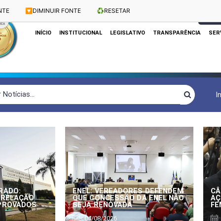
NTE
🔽
DIMINUIR FONTE
♻️
RESETAR
Dias e Horários das Sessões: Terças e Quartas às 10h
CLIQUE
INÍCIO
INSTITUCIONAL
LEGISLATIVO
TRANSPARÊNCIA
SER
I
RADO:
ENEL: VEREADORES DEFENDEM
CÂ
 RELAÇÃO
QUE CONCESSÃO DA ENEL NÃO
AÇ
APROVADOS
SEJA RENOVADA
FE
04/08/2026