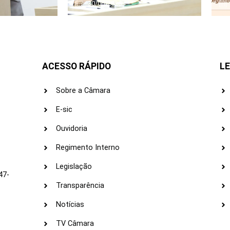
30/06/2026
ACESSO RÁPIDO
LE
Sobre a Câmara
E-sic
Ouvidoria
s
Regimento Interno
Legislação
47-
Transparência
Notícias
TV Câmara
LI