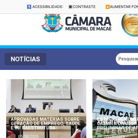
♿ ACESSIBILIDADE:
🔳
CONTRASTE
🔼
AUMENTAR FO
NOTÍCIAS
APROVADAS MATÉRIAS SOBRE
ESTÁGIO REMUNE
GERAÇÃO DE EMPREGO, SAÚDE
CÂMARA DIVULGA
E INFRAESTRUTURA
PRELIMINAR DE 
05/08/2026
05/08/2026