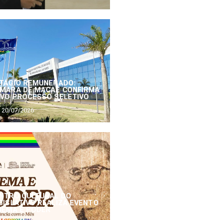
TÁGIO REMUNERADO:
MARA DE MACAÉ CONFIRMA
VO PROCESSO SELETIVO
20/07/2026
NTRO CULTURAL DO
GISLATIVO REALIZA EVENTO
NEMA E PODER