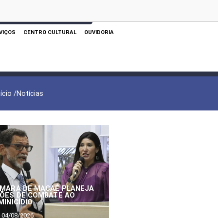
 AQUI PARA REALIZAR SUA PESQUISA
VIÇOS
CENTRO CULTURAL
OUVIDORIA
nício /
Notícias
MARA DE MACAÉ PLANEJA
ÕES DE COMBATE AO
MINICÍDIO
04/08/2026