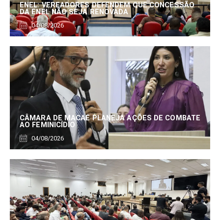
ENEL: VEREADORES DEFENDEM QUE CONCESSÃO
DA ENEL NÃO SEJA RENOVADA
04/08/2026
CÂMARA DE MACAÉ PLANEJA AÇÕES DE COMBATE
AO FEMINICÍDIO
04/08/2026