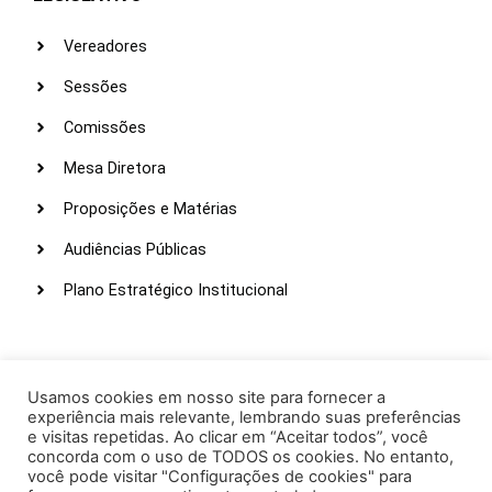
Vereadores
Sessões
Comissões
Mesa Diretora
Proposições e Matérias
Audiências Públicas
Plano Estratégico Institucional
LINKS ÚTEIS
Webmail
Usamos cookies em nosso site para fornecer a
experiência mais relevante, lembrando suas preferências
Intranet
e visitas repetidas. Ao clicar em “Aceitar todos”, você
concorda com o uso de TODOS os cookies. No entanto,
Administração
você pode visitar "Configurações de cookies" para