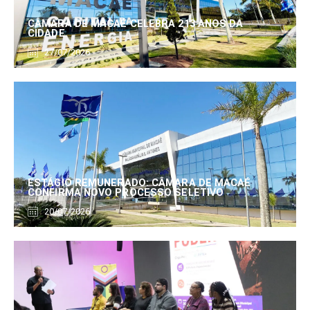
CÂMARA DE MACAÉ CELEBRA 213 ANOS DA
CIDADE
27/07/2026
ESTÁGIO REMUNERADO: CÂMARA DE MACAÉ
CONFIRMA NOVO PROCESSO SELETIVO
20/07/2026