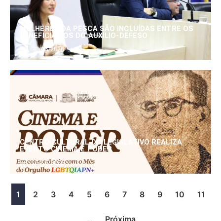
MULHERES DA PESCA SÃO INCLUÍDAS ENTRE OS
BENEFICIÁRIOS DO AUXÍLIO-DEFESO
30/06/2026
CENTRO CULTURAL DO LEGISLATIVO REALIZA
EVENTO CINEMA E PODER
25/06/2026
1
2
3
4
5
6
7
8
9
10
11
…
Próxima