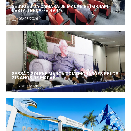
SESSÕES DA CÂMARA DE MACAÉ RETORNAM
NESTA TERÇA-FEIRA (4)
03/08/2026
SESSÃO SOLENE MARCA COMEMORAÇÕES PELOS
213 ANOS DE MACAÉ
29/07/2026