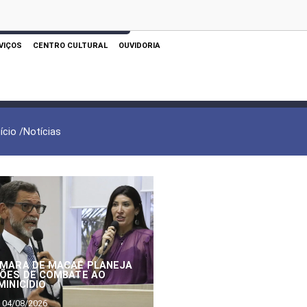
 AQUI PARA REALIZAR SUA PESQUISA
VIÇOS
CENTRO CULTURAL
OUVIDORIA
nício /
Notícias
MARA DE MACAÉ PLANEJA
ÕES DE COMBATE AO
MINICÍDIO
04/08/2026