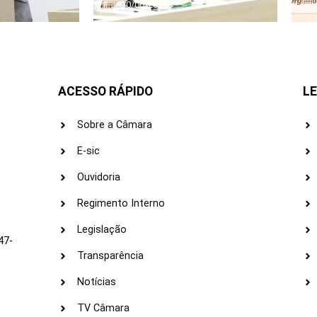
30/06/2026
ACESSO RÁPIDO
LE
Sobre a Câmara
E-sic
Ouvidoria
s
Regimento Interno
Legislação
47-
Transparência
Notícias
TV Câmara
LI