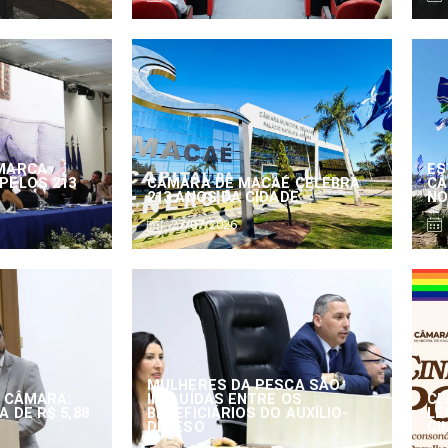
MARCA
ES
PELOS 213
CÂMARA DE MACAÉ CELEBRA
CÂ
213 ANOS DA CIDADE
NO
27/07/2026
MULHERES DA PESCA SÃO
 CÂMARA:
INCLUÍDAS ENTRE OS
CE
 DE R$ 5,88
BENEFICIÁRIOS DO AUXÍLIO-
LE
DEFESO
CI