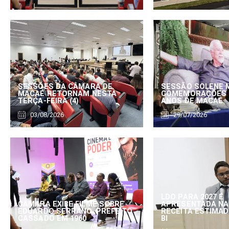
SESSÕES DA CÂMARA DE
SESSÃO SOLENE 
MACAÉ RETORNAM NESTA
COMEMORAÇÕES 
TERÇA-FEIRA (4)
ANOS DE MACAÉ
03/08/2026
29/07/2026
LDO PARA 2027 É
CÂMARA EXIBE FILME SOBRE
APRESENTADA NA
EDUARDO SERRANO, PREFEITO
RECEITA ESTIMADA
CASSADO EM 1960
BI