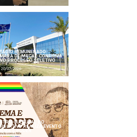
TÁGIO REMUNERADO:
MARA DE MACAÉ CONFIRMA
VO PROCESSO SELETIVO
20/07/2026
NTRO CULTURAL DO
GISLATIVO REALIZA EVENTO
NEMA E PODER