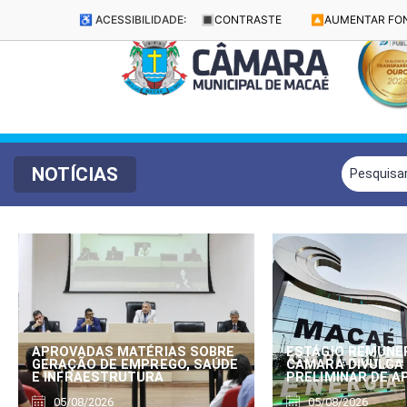
♿ ACESSIBILIDADE:
🔳
CONTRASTE
🔼
AUMENTAR FO
NOTÍCIAS
APROVADAS MATÉRIAS SOBRE
ESTÁGIO REMUNE
GERAÇÃO DE EMPREGO, SAÚDE
CÂMARA DIVULGA
E INFRAESTRUTURA
PRELIMINAR DE 
05/08/2026
05/08/2026