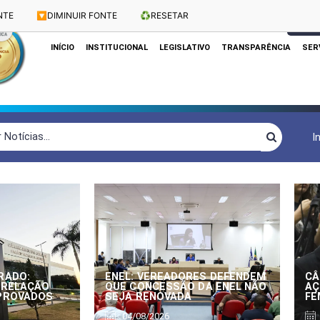
NTE
🔽
DIMINUIR FONTE
♻️
RESETAR
Dias e Horários das Sessões: Terças e Quartas às 10h
CLIQUE
INÍCIO
INSTITUCIONAL
LEGISLATIVO
TRANSPARÊNCIA
SER
I
RADO:
ENEL: VEREADORES DEFENDEM
CÂ
 RELAÇÃO
QUE CONCESSÃO DA ENEL NÃO
AÇ
APROVADOS
SEJA RENOVADA
FE
04/08/2026