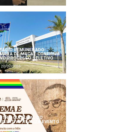
TÁGIO REMUNERADO:
MARA DE MACAÉ CONFIRMA
VO PROCESSO SELETIVO
20/07/2026
NTRO CULTURAL DO
GISLATIVO REALIZA EVENTO
NEMA E PODER