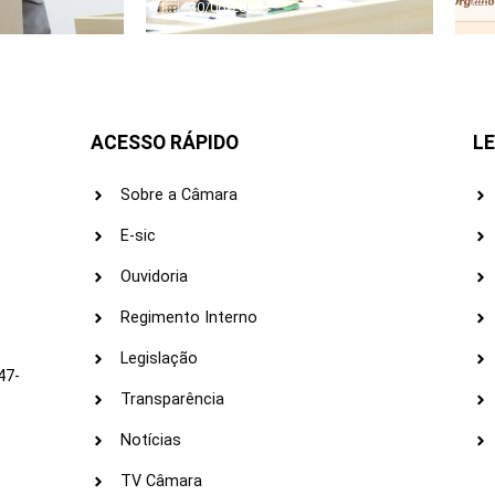
30/06/2026
ACESSO RÁPIDO
LE
Sobre a Câmara
E-sic
Ouvidoria
s
Regimento Interno
Legislação
47-
Transparência
Notícias
TV Câmara
LI