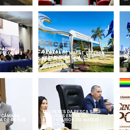
MARCA
ES
PELOS 213
CÂMARA DE MACAÉ CELEBRA
CÂ
213 ANOS DA CIDADE
NO
27/07/2026
MULHERES DA PESCA SÃO
 CÂMARA:
INCLUÍDAS ENTRE OS
CE
 DE R$ 5,88
BENEFICIÁRIOS DO AUXÍLIO-
LE
DEFESO
CI