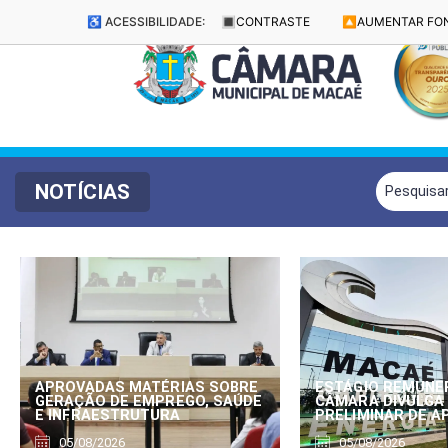
♿ ACESSIBILIDADE:
🔳
CONTRASTE
🔼
AUMENTAR FO
NOTÍCIAS
APROVADAS MATÉRIAS SOBRE
ESTÁGIO REMUNE
GERAÇÃO DE EMPREGO, SAÚDE
CÂMARA DIVULGA
E INFRAESTRUTURA
PRELIMINAR DE 
05/08/2026
05/08/2026