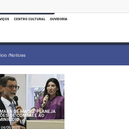
 AQUI PARA REALIZAR SUA PESQUISA
VIÇOS
CENTRO CULTURAL
OUVIDORIA
nício /
Notícias
MARA DE MACAÉ PLANEJA
ÕES DE COMBATE AO
MINICÍDIO
04/08/2026