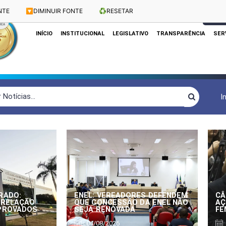
NTE
🔽
DIMINUIR FONTE
♻️
RESETAR
Dias e Horários das Sessões: Terças e Quartas às 10h
CLIQUE
INÍCIO
INSTITUCIONAL
LEGISLATIVO
TRANSPARÊNCIA
SER
I
RADO:
ENEL: VEREADORES DEFENDEM
CÂ
 RELAÇÃO
QUE CONCESSÃO DA ENEL NÃO
AÇ
APROVADOS
SEJA RENOVADA
FE
04/08/2026