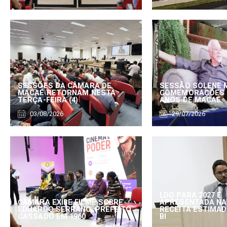
SESSÕES DA CÂMARA DE
SESSÃO SOLENE 
MACAÉ RETORNAM NESTA
COMEMORAÇÕES 
TERÇA-FEIRA (4)
ANOS DE MACAÉ
03/08/2026
29/07/2026
LDO PARA 2027 É
CÂMARA EXIBE FILME SOBRE
APRESENTADA NA
EDUARDO SERRANO, PREFEITO
RECEITA ESTIMADA
CASSADO EM 1960
BI