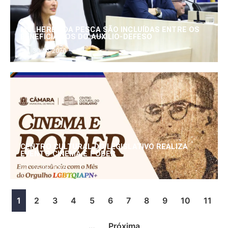
MULHERES DA PESCA SÃO INCLUÍDAS ENTRE OS
BENEFICIÁRIOS DO AUXÍLIO-DEFESO
30/06/2026
CENTRO CULTURAL DO LEGISLATIVO REALIZA
EVENTO CINEMA E PODER
25/06/2026
1
2
3
4
5
6
7
8
9
10
11
…
Próxima