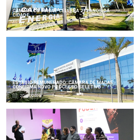
CÂMARA DE MACAÉ CELEBRA 213 ANOS DA
CIDADE
27/07/2026
ESTÁGIO REMUNERADO: CÂMARA DE MACAÉ
CONFIRMA NOVO PROCESSO SELETIVO
20/07/2026