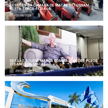
SESSÕES DA CÂMARA DE MACAÉ RETORNAM
NESTA TERÇA-FEIRA (4)
03/08/2026
SESSÃO SOLENE MARCA COMEMORAÇÕES PELOS
213 ANOS DE MACAÉ
29/07/2026