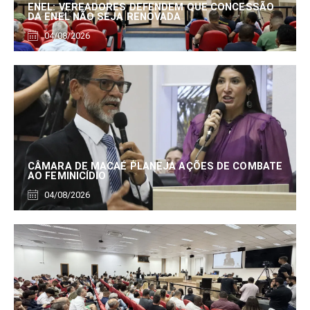
ENEL: VEREADORES DEFENDEM QUE CONCESSÃO
DA ENEL NÃO SEJA RENOVADA
04/08/2026
CÂMARA DE MACAÉ PLANEJA AÇÕES DE COMBATE
AO FEMINICÍDIO
04/08/2026