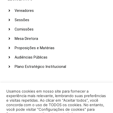
Vereadores
Sessões
Comissões
Mesa Diretora
Proposições e Matérias
Audiências Públicas
Plano Estratégico Institucional
LINKS ÚTEIS
Webmail
Usamos cookies em nosso site para fornecer a
experiência mais relevante, lembrando suas preferências
Intranet
e visitas repetidas. Ao clicar em “Aceitar todos”, você
concorda com o uso de TODOS os cookies. No entanto,
Administração
você pode visitar "Configurações de cookies" para