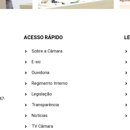
30/06/2026
ACESSO RÁPIDO
LE
Sobre a Câmara
E-sic
Ouvidoria
s
Regimento Interno
Legislação
47-
Transparência
Notícias
TV Câmara
LI