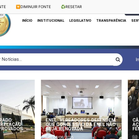
NTE
🔽
DIMINUIR FONTE
♻️
RESETAR
Dias e Horários das Sessões: Terças e Quartas às 10h
CLIQUE
INÍCIO
INSTITUCIONAL
LEGISLATIVO
TRANSPARÊNCIA
SER
I
RADO:
ENEL: VEREADORES DEFENDEM
CÂ
 RELAÇÃO
QUE CONCESSÃO DA ENEL NÃO
AÇ
APROVADOS
SEJA RENOVADA
FE
04/08/2026