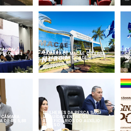
MARCA
ES
PELOS 213
CÂMARA DE MACAÉ CELEBRA
CÂ
213 ANOS DA CIDADE
NO
27/07/2026
MULHERES DA PESCA SÃO
 CÂMARA:
INCLUÍDAS ENTRE OS
CE
 DE R$ 5,88
BENEFICIÁRIOS DO AUXÍLIO-
LE
DEFESO
CI