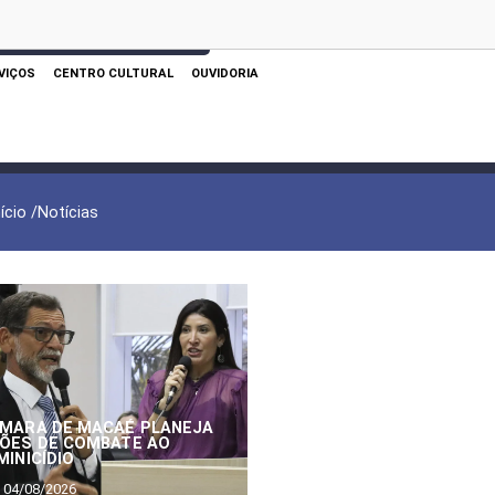
 AQUI PARA REALIZAR SUA PESQUISA
VIÇOS
CENTRO CULTURAL
OUVIDORIA
nício /
Notícias
MARA DE MACAÉ PLANEJA
ÕES DE COMBATE AO
MINICÍDIO
04/08/2026