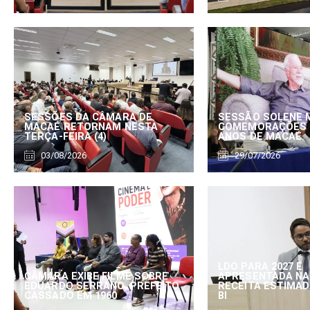
SESSÕES DA CÂMARA DE
SESSÃO SOLENE 
MACAÉ RETORNAM NESTA
COMEMORAÇÕES 
TERÇA-FEIRA (4)
ANOS DE MACAÉ
03/08/2026
29/07/2026
LDO PARA 2027 É
CÂMARA EXIBE FILME SOBRE
APRESENTADA NA
EDUARDO SERRANO, PREFEITO
RECEITA ESTIMADA
CASSADO EM 1960
BI