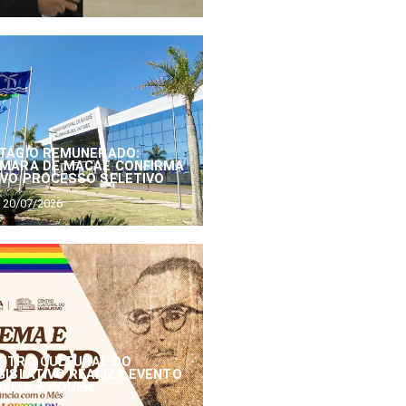
TÁGIO REMUNERADO:
MARA DE MACAÉ CONFIRMA
VO PROCESSO SELETIVO
20/07/2026
NTRO CULTURAL DO
GISLATIVO REALIZA EVENTO
NEMA E PODER