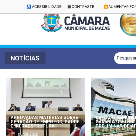
♿ ACESSIBILIDADE:
🔳
CONTRASTE
🔼
AUMENTAR FO
NOTÍCIAS
APROVADAS MATÉRIAS SOBRE
ESTÁGIO REMUNE
GERAÇÃO DE EMPREGO, SAÚDE
CÂMARA DIVULGA
E INFRAESTRUTURA
PRELIMINAR DE 
05/08/2026
05/08/2026