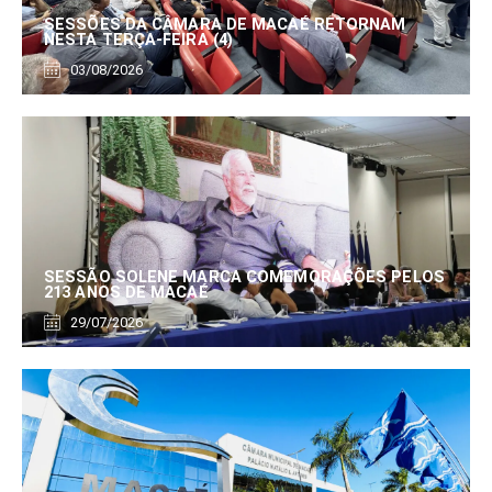
SESSÕES DA CÂMARA DE MACAÉ RETORNAM
NESTA TERÇA-FEIRA (4)
03/08/2026
SESSÃO SOLENE MARCA COMEMORAÇÕES PELOS
213 ANOS DE MACAÉ
29/07/2026