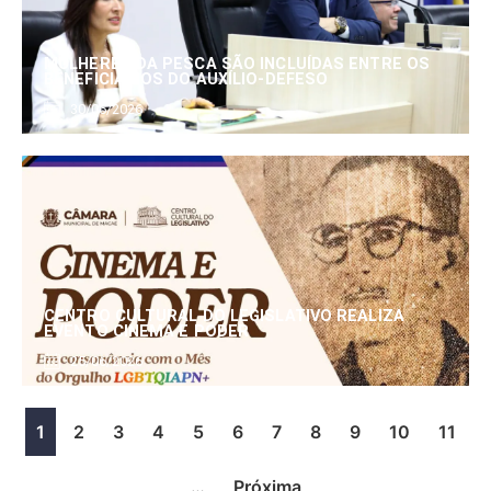
MULHERES DA PESCA SÃO INCLUÍDAS ENTRE OS
BENEFICIÁRIOS DO AUXÍLIO-DEFESO
30/06/2026
CENTRO CULTURAL DO LEGISLATIVO REALIZA
EVENTO CINEMA E PODER
25/06/2026
1
2
3
4
5
6
7
8
9
10
11
…
Próxima