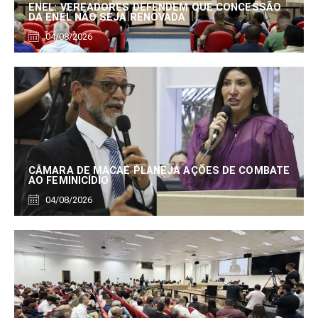
ENEL: VEREADORES DEFENDEM QUE CONCESSÃO
DA ENEL NÃO SEJA RENOVADA
04/08/2026
CÂMARA DE MACAÉ PLANEJA AÇÕES DE COMBATE
AO FEMINICÍDIO
04/08/2026