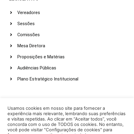
Vereadores
Sessões
Comissões
Mesa Diretora
Proposições e Matérias
Audiências Públicas
Plano Estratégico Institucional
LINKS ÚTEIS
Webmail
Usamos cookies em nosso site para fornecer a
experiência mais relevante, lembrando suas preferências
Intranet
e visitas repetidas. Ao clicar em “Aceitar todos”, você
concorda com o uso de TODOS os cookies. No entanto,
Administração
você pode visitar "Configurações de cookies" para