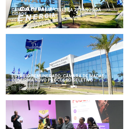
CÂMARA DE MACAÉ CELEBRA 213 ANOS DA
CIDADE
27/07/2026
ESTÁGIO REMUNERADO: CÂMARA DE MACAÉ
CONFIRMA NOVO PROCESSO SELETIVO
20/07/2026