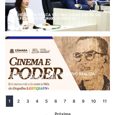
MULHERES DA PESCA SÃO INCLUÍDAS ENTRE OS
BENEFICIÁRIOS DO AUXÍLIO-DEFESO
30/06/2026
CENTRO CULTURAL DO LEGISLATIVO REALIZA
EVENTO CINEMA E PODER
25/06/2026
1
2
3
4
5
6
7
8
9
10
11
…
Próxima