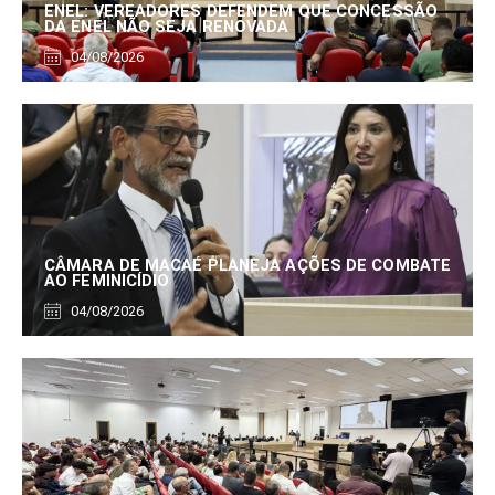
ENEL: VEREADORES DEFENDEM QUE CONCESSÃO
DA ENEL NÃO SEJA RENOVADA
04/08/2026
CÂMARA DE MACAÉ PLANEJA AÇÕES DE COMBATE
AO FEMINICÍDIO
04/08/2026