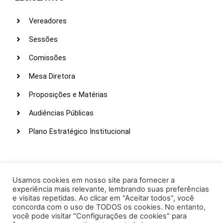
Vereadores
Sessões
Comissões
Mesa Diretora
Proposições e Matérias
Audiências Públicas
Plano Estratégico Institucional
LINKS ÚTEIS
Webmail
Usamos cookies em nosso site para fornecer a
experiência mais relevante, lembrando suas preferências
Intranet
e visitas repetidas. Ao clicar em “Aceitar todos”, você
concorda com o uso de TODOS os cookies. No entanto,
Administração
você pode visitar "Configurações de cookies" para