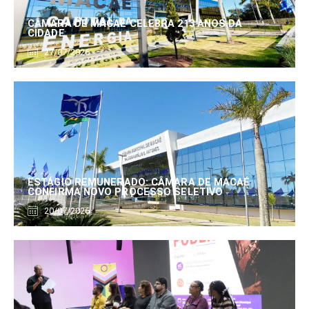
CÂMARA DE MACAÉ CELEBRA 213 ANOS DA
CIDADE
27/07/2026
ESTÁGIO REMUNERADO: CÂMARA DE MACAÉ
CONFIRMA NOVO PROCESSO SELETIVO
20/07/2026