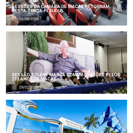
SESSÕES DA CÂMARA DE MACAÉ RETORNAM
NESTA TERÇA-FEIRA (4)
03/08/2026
SESSÃO SOLENE MARCA COMEMORAÇÕES PELOS
213 ANOS DE MACAÉ
29/07/2026