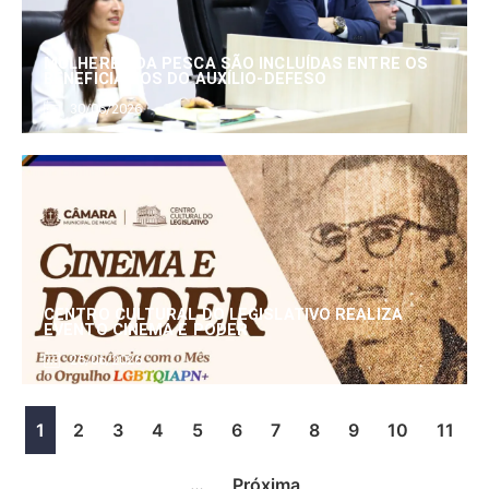
MULHERES DA PESCA SÃO INCLUÍDAS ENTRE OS
BENEFICIÁRIOS DO AUXÍLIO-DEFESO
30/06/2026
CENTRO CULTURAL DO LEGISLATIVO REALIZA
EVENTO CINEMA E PODER
25/06/2026
1
2
3
4
5
6
7
8
9
10
11
…
Próxima