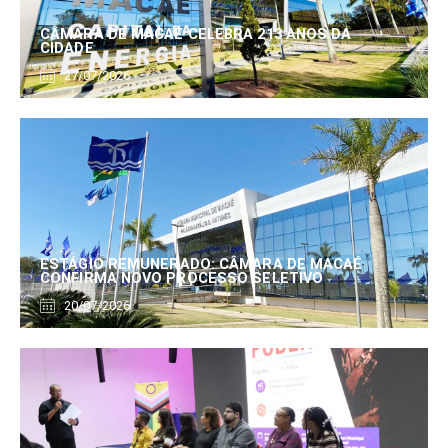
CÂMARA DE MACAÉ CELEBRA 213 ANOS DA
CIDADE
27/07/2026
ESTÁGIO REMUNERADO: CÂMARA DE MACAÉ
CONFIRMA NOVO PROCESSO SELETIVO
20/07/2026