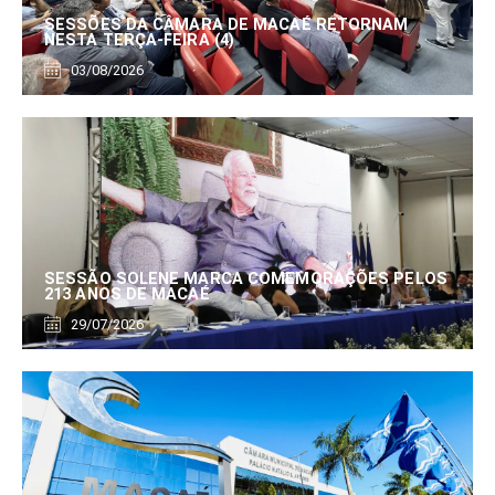
SESSÕES DA CÂMARA DE MACAÉ RETORNAM
NESTA TERÇA-FEIRA (4)
03/08/2026
SESSÃO SOLENE MARCA COMEMORAÇÕES PELOS
213 ANOS DE MACAÉ
29/07/2026