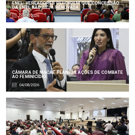
ENEL: VEREADORES DEFENDEM QUE CONCESSÃO
DA ENEL NÃO SEJA RENOVADA
04/08/2026
CÂMARA DE MACAÉ PLANEJA AÇÕES DE COMBATE
AO FEMINICÍDIO
04/08/2026