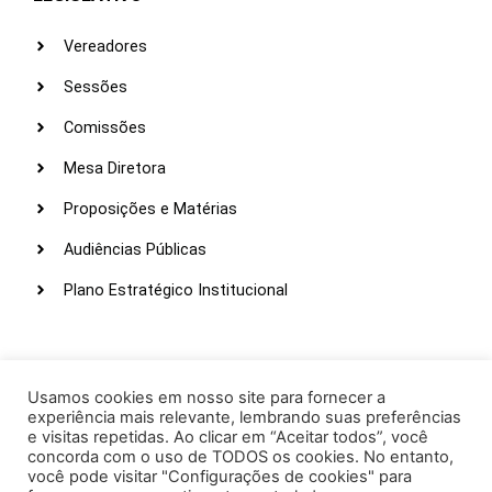
Vereadores
Sessões
Comissões
Mesa Diretora
Proposições e Matérias
Audiências Públicas
Plano Estratégico Institucional
LINKS ÚTEIS
Webmail
Usamos cookies em nosso site para fornecer a
experiência mais relevante, lembrando suas preferências
Intranet
e visitas repetidas. Ao clicar em “Aceitar todos”, você
concorda com o uso de TODOS os cookies. No entanto,
Administração
você pode visitar "Configurações de cookies" para