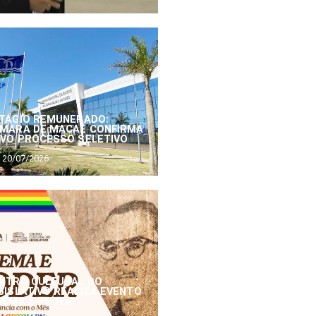
TÁGIO REMUNERADO:
MARA DE MACAÉ CONFIRMA
VO PROCESSO SELETIVO
20/07/2026
NTRO CULTURAL DO
GISLATIVO REALIZA EVENTO
NEMA E PODER