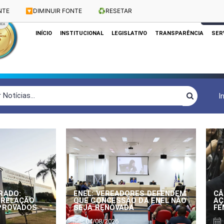
NTE
🔽
DIMINUIR FONTE
♻️
RESETAR
Dias e Horários das Sessões: Terças e Quartas às 10h
CLIQUE
INÍCIO
INSTITUCIONAL
LEGISLATIVO
TRANSPARÊNCIA
SER
I
RADO:
ENEL: VEREADORES DEFENDEM
CÂ
 RELAÇÃO
QUE CONCESSÃO DA ENEL NÃO
AÇ
APROVADOS
SEJA RENOVADA
FE
04/08/2026