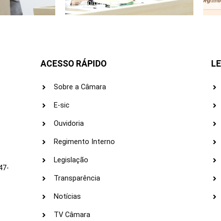
30/06/2026
ACESSO RÁPIDO
LE
Sobre a Câmara
E-sic
Ouvidoria
s
Regimento Interno
Legislação
47-
Transparência
Notícias
TV Câmara
LI