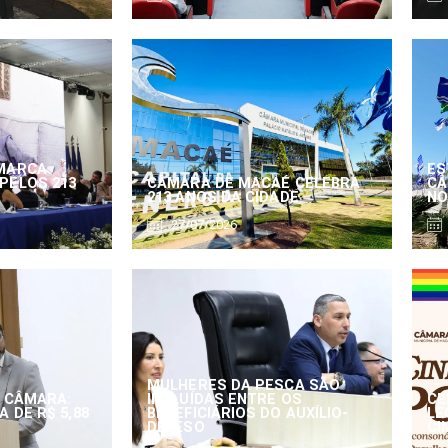
MARCA
ES
PELOS 213
CÂMARA DE MACAÉ CELEBRA
CÂ
213 ANOS DA CIDADE
NO
27/07/2026
MULHERES DA PESCA SÃO
 CÂMARA:
INCLUÍDAS ENTRE OS
CE
 DE R$ 5,88
BENEFICIÁRIOS DO AUXÍLIO-
LE
DEFESO
CI