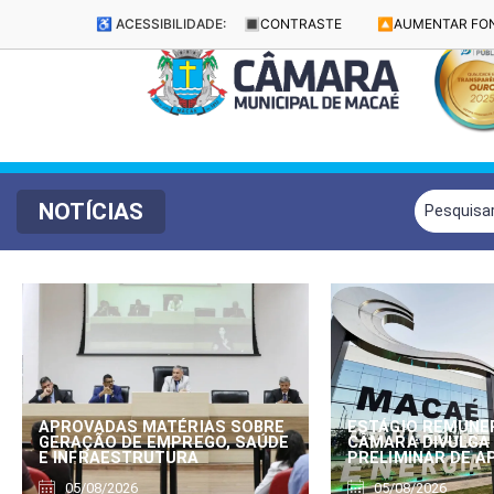
♿ ACESSIBILIDADE:
🔳
CONTRASTE
🔼
AUMENTAR FO
NOTÍCIAS
APROVADAS MATÉRIAS SOBRE
ESTÁGIO REMUNE
GERAÇÃO DE EMPREGO, SAÚDE
CÂMARA DIVULGA
E INFRAESTRUTURA
PRELIMINAR DE 
05/08/2026
05/08/2026