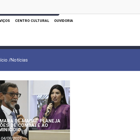
 AQUI PARA REALIZAR SUA PESQUISA
VIÇOS
CENTRO CULTURAL
OUVIDORIA
nício /
Notícias
MARA DE MACAÉ PLANEJA
ÕES DE COMBATE AO
MINICÍDIO
04/08/2026