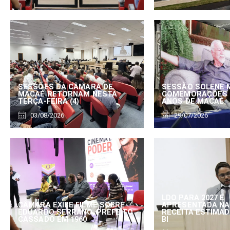
SESSÕES DA CÂMARA DE
SESSÃO SOLENE 
MACAÉ RETORNAM NESTA
COMEMORAÇÕES 
TERÇA-FEIRA (4)
ANOS DE MACAÉ
03/08/2026
29/07/2026
LDO PARA 2027 É
CÂMARA EXIBE FILME SOBRE
APRESENTADA NA
EDUARDO SERRANO, PREFEITO
RECEITA ESTIMADA
CASSADO EM 1960
BI