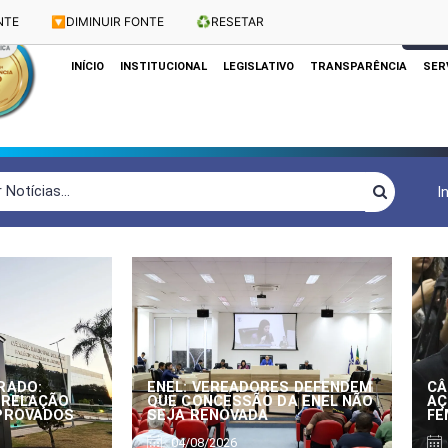
NTE
🔽
DIMINUIR FONTE
♻️
RESETAR
Dias e Horários das Sessões: Terças e Quartas às 10h
CLIQUE
INÍCIO
INSTITUCIONAL
LEGISLATIVO
TRANSPARÊNCIA
SER
I
RADO:
ENEL: VEREADORES DEFENDEM
CÂ
 RELAÇÃO
QUE CONCESSÃO DA ENEL NÃO
AÇ
APROVADOS
SEJA RENOVADA
FE
04/08/2026