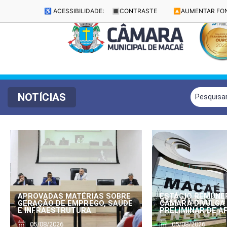
♿ ACESSIBILIDADE:
🔳
CONTRASTE
🔼
AUMENTAR FO
NOTÍCIAS
APROVADAS MATÉRIAS SOBRE
ESTÁGIO REMUNE
GERAÇÃO DE EMPREGO, SAÚDE
CÂMARA DIVULGA
E INFRAESTRUTURA
PRELIMINAR DE 
05/08/2026
05/08/2026