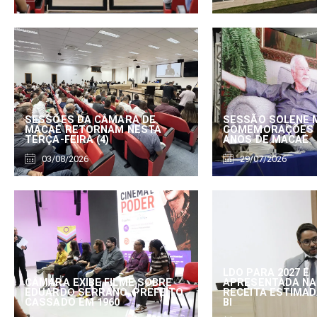
SESSÕES DA CÂMARA DE
SESSÃO SOLENE 
MACAÉ RETORNAM NESTA
COMEMORAÇÕES 
TERÇA-FEIRA (4)
ANOS DE MACAÉ
03/08/2026
29/07/2026
LDO PARA 2027 É
CÂMARA EXIBE FILME SOBRE
APRESENTADA NA
EDUARDO SERRANO, PREFEITO
RECEITA ESTIMADA
CASSADO EM 1960
BI