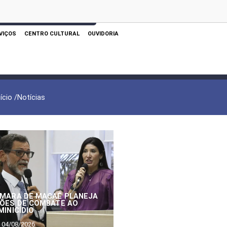
 AQUI PARA REALIZAR SUA PESQUISA
VIÇOS
CENTRO CULTURAL
OUVIDORIA
nício /
Notícias
MARA DE MACAÉ PLANEJA
ÕES DE COMBATE AO
MINICÍDIO
04/08/2026