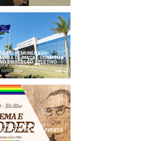
TÁGIO REMUNERADO:
MARA DE MACAÉ CONFIRMA
VO PROCESSO SELETIVO
20/07/2026
NTRO CULTURAL DO
GISLATIVO REALIZA EVENTO
NEMA E PODER