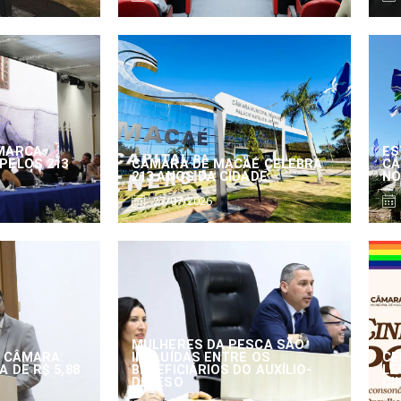
MARCA
ES
PELOS 213
CÂMARA DE MACAÉ CELEBRA
CÂ
213 ANOS DA CIDADE
NO
27/07/2026
MULHERES DA PESCA SÃO
 CÂMARA:
INCLUÍDAS ENTRE OS
CE
 DE R$ 5,88
BENEFICIÁRIOS DO AUXÍLIO-
LE
DEFESO
CI