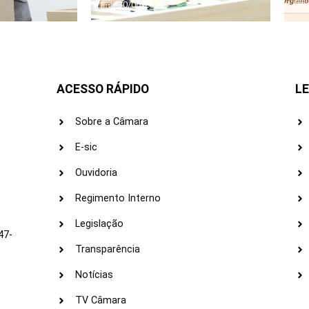
30/06/2026
ACESSO RÁPIDO
LE
Sobre a Câmara
E-sic
Ouvidoria
s
Regimento Interno
Legislação
47-
Transparência
Notícias
TV Câmara
LI