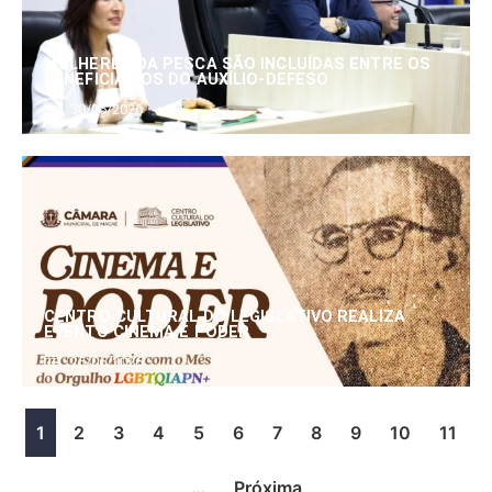
MULHERES DA PESCA SÃO INCLUÍDAS ENTRE OS
BENEFICIÁRIOS DO AUXÍLIO-DEFESO
30/06/2026
CENTRO CULTURAL DO LEGISLATIVO REALIZA
EVENTO CINEMA E PODER
25/06/2026
1
2
3
4
5
6
7
8
9
10
11
…
Próxima