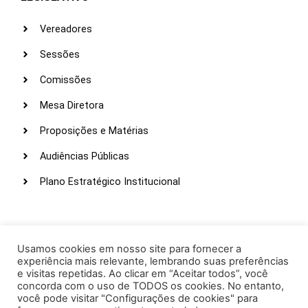
Vereadores
Sessões
Comissões
Mesa Diretora
Proposições e Matérias
Audiências Públicas
Plano Estratégico Institucional
LINKS ÚTEIS
Webmail
Usamos cookies em nosso site para fornecer a
experiência mais relevante, lembrando suas preferências
Intranet
e visitas repetidas. Ao clicar em “Aceitar todos”, você
concorda com o uso de TODOS os cookies. No entanto,
Administração
você pode visitar "Configurações de cookies" para