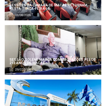
SESSÕES DA CÂMARA DE MACAÉ RETORNAM
NESTA TERÇA-FEIRA (4)
03/08/2026
SESSÃO SOLENE MARCA COMEMORAÇÕES PELOS
213 ANOS DE MACAÉ
29/07/2026