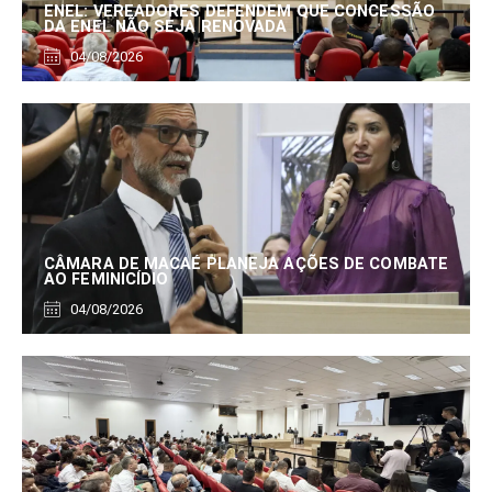
ENEL: VEREADORES DEFENDEM QUE CONCESSÃO
DA ENEL NÃO SEJA RENOVADA
04/08/2026
CÂMARA DE MACAÉ PLANEJA AÇÕES DE COMBATE
AO FEMINICÍDIO
04/08/2026