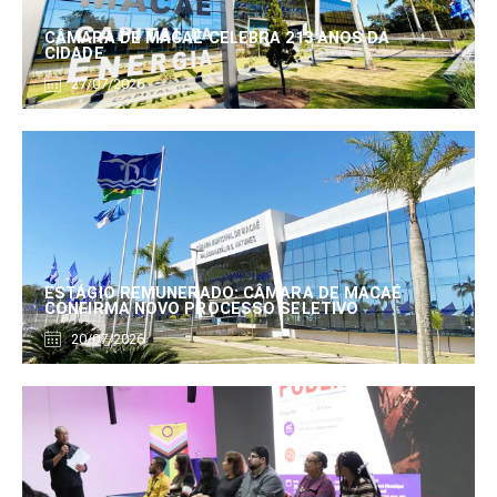
CÂMARA DE MACAÉ CELEBRA 213 ANOS DA
CIDADE
27/07/2026
ESTÁGIO REMUNERADO: CÂMARA DE MACAÉ
CONFIRMA NOVO PROCESSO SELETIVO
20/07/2026