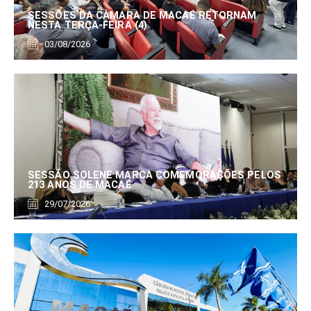
SESSÕES DA CÂMARA DE MACAÉ RETORNAM
NESTA TERÇA-FEIRA (4)
03/08/2026
SESSÃO SOLENE MARCA COMEMORAÇÕES PELOS
213 ANOS DE MACAÉ
29/07/2026