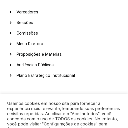
Vereadores
Sessões
Comissões
Mesa Diretora
Proposições e Matérias
Audiências Públicas
Plano Estratégico Institucional
LINKS ÚTEIS
Webmail
Usamos cookies em nosso site para fornecer a
experiência mais relevante, lembrando suas preferências
Intranet
e visitas repetidas. Ao clicar em “Aceitar todos”, você
concorda com o uso de TODOS os cookies. No entanto,
Administração
você pode visitar "Configurações de cookies" para