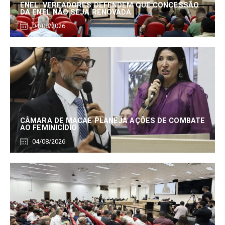
ENEL: VEREADORES DEFENDEM QUE CONCESSÃO
DA ENEL NÃO SEJA RENOVADA
04/08/2026
CÂMARA DE MACAÉ PLANEJA AÇÕES DE COMBATE
AO FEMINICÍDIO
04/08/2026