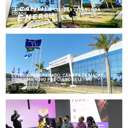
CÂMARA DE MACAÉ CELEBRA 213 ANOS DA
CIDADE
27/07/2026
ESTÁGIO REMUNERADO: CÂMARA DE MACAÉ
CONFIRMA NOVO PROCESSO SELETIVO
20/07/2026