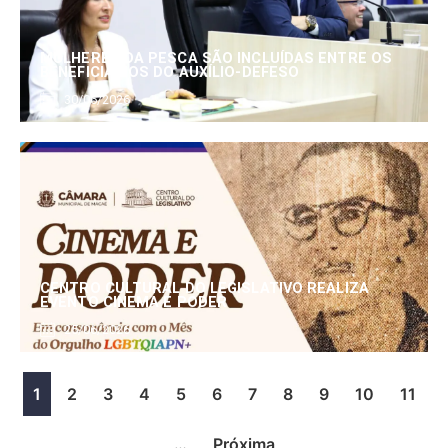
MULHERES DA PESCA SÃO INCLUÍDAS ENTRE OS
BENEFICIÁRIOS DO AUXÍLIO-DEFESO
30/06/2026
CENTRO CULTURAL DO LEGISLATIVO REALIZA
EVENTO CINEMA E PODER
25/06/2026
1
2
3
4
5
6
7
8
9
10
11
…
Próxima