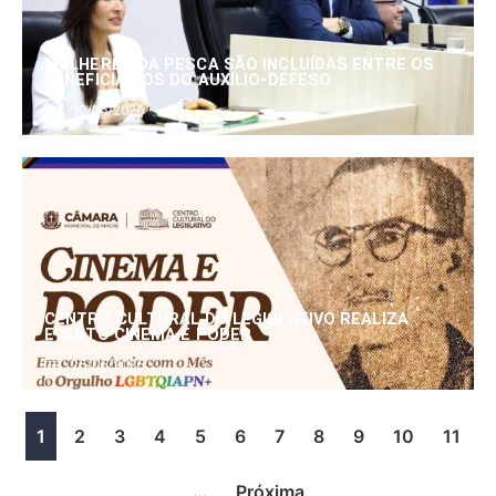
MULHERES DA PESCA SÃO INCLUÍDAS ENTRE OS
BENEFICIÁRIOS DO AUXÍLIO-DEFESO
30/06/2026
CENTRO CULTURAL DO LEGISLATIVO REALIZA
EVENTO CINEMA E PODER
25/06/2026
1
2
3
4
5
6
7
8
9
10
11
…
Próxima