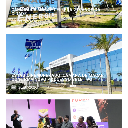
CÂMARA DE MACAÉ CELEBRA 213 ANOS DA
CIDADE
27/07/2026
ESTÁGIO REMUNERADO: CÂMARA DE MACAÉ
CONFIRMA NOVO PROCESSO SELETIVO
20/07/2026