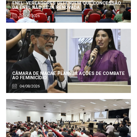
ENEL: VEREADORES DEFENDEM QUE CONCESSÃO
DA ENEL NÃO SEJA RENOVADA
04/08/2026
CÂMARA DE MACAÉ PLANEJA AÇÕES DE COMBATE
AO FEMINICÍDIO
04/08/2026