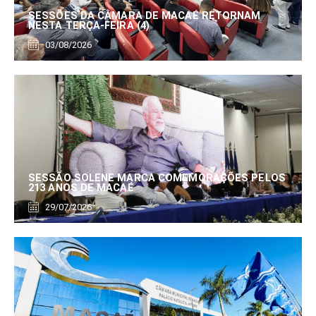
SESSÕES DA CÂMARA DE MACAÉ RETORNAM
NESTA TERÇA-FEIRA (4)
03/08/2026
SESSÃO SOLENE MARCA COMEMORAÇÕES PELOS
213 ANOS DE MACAÉ
29/07/2026