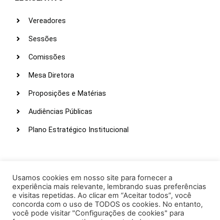
Vereadores
Sessões
Comissões
Mesa Diretora
Proposições e Matérias
Audiências Públicas
Plano Estratégico Institucional
LINKS ÚTEIS
Webmail
Usamos cookies em nosso site para fornecer a
experiência mais relevante, lembrando suas preferências
Intranet
e visitas repetidas. Ao clicar em “Aceitar todos”, você
concorda com o uso de TODOS os cookies. No entanto,
Administração
você pode visitar "Configurações de cookies" para