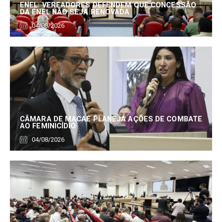
ENEL: VEREADORES DEFENDEM QUE CONCESSÃO
DA ENEL NÃO SEJA RENOVADA
04/08/2026
CÂMARA DE MACAÉ PLANEJA AÇÕES DE COMBATE
AO FEMINICÍDIO
04/08/2026