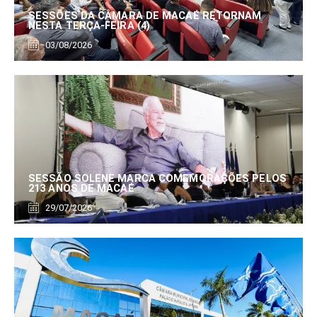
SESSÕES DA CÂMARA DE MACAÉ RETORNAM
NESTA TERÇA-FEIRA (4)
03/08/2026
SESSÃO SOLENE MARCA COMEMORAÇÕES PELOS
213 ANOS DE MACAÉ
29/07/2026