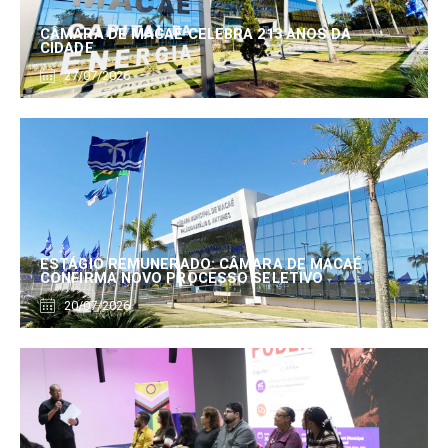
CÂMARA DE MACAÉ CELEBRA 213 ANOS DA
CIDADE
27/07/2026
ESTÁGIO REMUNERADO: CÂMARA DE MACAÉ
CONFIRMA NOVO PROCESSO SELETIVO
20/07/2026