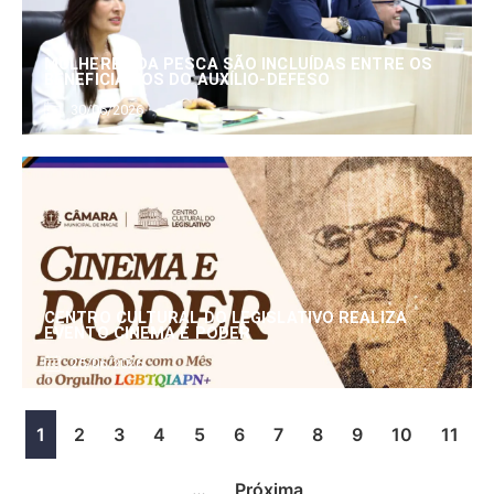
MULHERES DA PESCA SÃO INCLUÍDAS ENTRE OS
BENEFICIÁRIOS DO AUXÍLIO-DEFESO
30/06/2026
CENTRO CULTURAL DO LEGISLATIVO REALIZA
EVENTO CINEMA E PODER
25/06/2026
1
2
3
4
5
6
7
8
9
10
11
…
Próxima