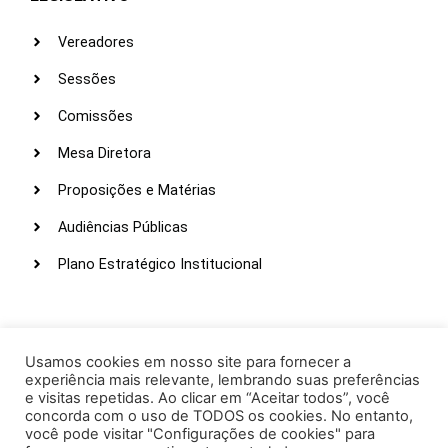
Vereadores
Sessões
Comissões
Mesa Diretora
Proposições e Matérias
Audiências Públicas
Plano Estratégico Institucional
LINKS ÚTEIS
Webmail
Usamos cookies em nosso site para fornecer a
experiência mais relevante, lembrando suas preferências
Intranet
e visitas repetidas. Ao clicar em “Aceitar todos”, você
concorda com o uso de TODOS os cookies. No entanto,
Administração
você pode visitar "Configurações de cookies" para