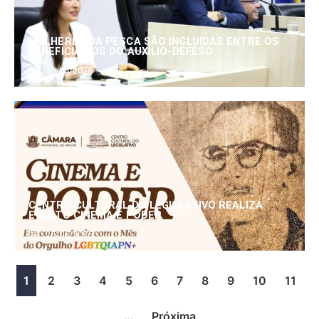
MULHERES DA PESCA SÃO INCLUÍDAS ENTRE OS
BENEFICIÁRIOS DO AUXÍLIO-DEFESO
30/06/2026
CENTRO CULTURAL DO LEGISLATIVO REALIZA
EVENTO CINEMA E PODER
25/06/2026
1
2
3
4
5
6
7
8
9
10
11
…
Próxima