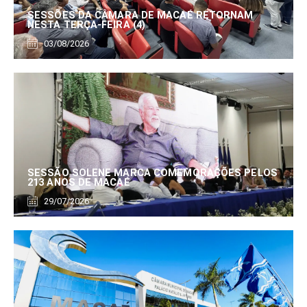
SESSÕES DA CÂMARA DE MACAÉ RETORNAM
NESTA TERÇA-FEIRA (4)
03/08/2026
SESSÃO SOLENE MARCA COMEMORAÇÕES PELOS
213 ANOS DE MACAÉ
29/07/2026