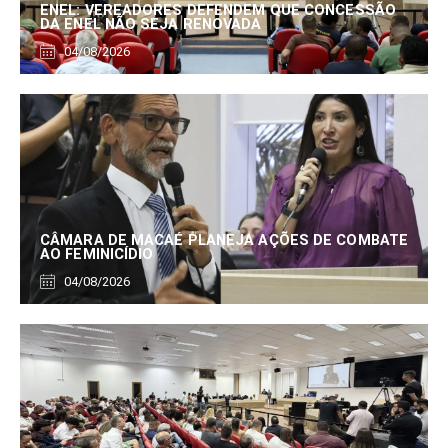
ENEL: VEREADORES DEFENDEM QUE CONCESSÃO
DA ENEL NÃO SEJA RENOVADA
04/08/2026
CÂMARA DE MACAÉ PLANEJA AÇÕES DE COMBATE
AO FEMINICÍDIO
04/08/2026