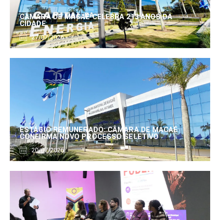
CÂMARA DE MACAÉ CELEBRA 213 ANOS DA
CIDADE
27/07/2026
ESTÁGIO REMUNERADO: CÂMARA DE MACAÉ
CONFIRMA NOVO PROCESSO SELETIVO
20/07/2026