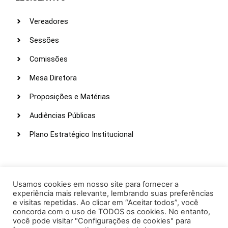
Vereadores
Sessões
Comissões
Mesa Diretora
Proposições e Matérias
Audiências Públicas
Plano Estratégico Institucional
LINKS ÚTEIS
Webmail
Usamos cookies em nosso site para fornecer a
experiência mais relevante, lembrando suas preferências
Intranet
e visitas repetidas. Ao clicar em “Aceitar todos”, você
concorda com o uso de TODOS os cookies. No entanto,
Administração
você pode visitar "Configurações de cookies" para