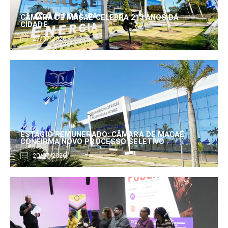
CÂMARA DE MACAÉ CELEBRA 213 ANOS DA
CIDADE
27/07/2026
ESTÁGIO REMUNERADO: CÂMARA DE MACAÉ
CONFIRMA NOVO PROCESSO SELETIVO
20/07/2026