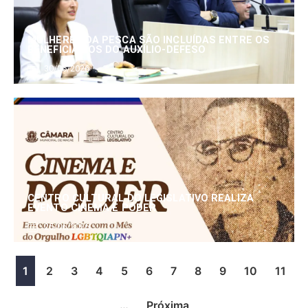
MULHERES DA PESCA SÃO INCLUÍDAS ENTRE OS
BENEFICIÁRIOS DO AUXÍLIO-DEFESO
30/06/2026
CENTRO CULTURAL DO LEGISLATIVO REALIZA
EVENTO CINEMA E PODER
25/06/2026
1
2
3
4
5
6
7
8
9
10
11
…
Próxima