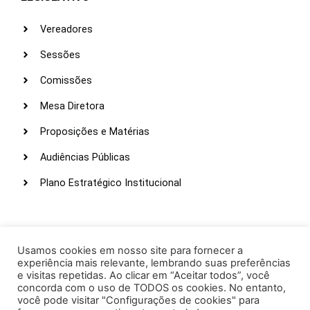
Vereadores
Sessões
Comissões
Mesa Diretora
Proposições e Matérias
Audiências Públicas
Plano Estratégico Institucional
LINKS ÚTEIS
Webmail
Usamos cookies em nosso site para fornecer a
experiência mais relevante, lembrando suas preferências
Intranet
e visitas repetidas. Ao clicar em “Aceitar todos”, você
concorda com o uso de TODOS os cookies. No entanto,
Administração
você pode visitar "Configurações de cookies" para