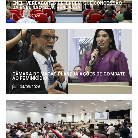
ENEL: VEREADORES DEFENDEM QUE CONCESSÃO
DA ENEL NÃO SEJA RENOVADA
04/08/2026
CÂMARA DE MACAÉ PLANEJA AÇÕES DE COMBATE
AO FEMINICÍDIO
04/08/2026