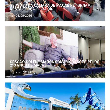
SESSÕES DA CÂMARA DE MACAÉ RETORNAM
NESTA TERÇA-FEIRA (4)
03/08/2026
SESSÃO SOLENE MARCA COMEMORAÇÕES PELOS
213 ANOS DE MACAÉ
29/07/2026