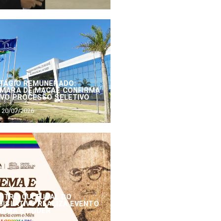
TÁGIO REMUNERADO:
MARA DE MACAÉ CONFIRMA
VO PROCESSO SELETIVO
20/07/2026
NTRO CULTURAL DO
GISLATIVO REALIZA EVENTO
NEMA E PODER