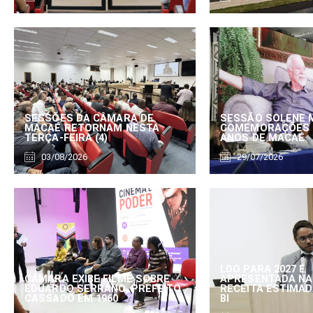
SESSÕES DA CÂMARA DE
SESSÃO SOLENE 
MACAÉ RETORNAM NESTA
COMEMORAÇÕES 
TERÇA-FEIRA (4)
ANOS DE MACAÉ
03/08/2026
29/07/2026
LDO PARA 2027 É
CÂMARA EXIBE FILME SOBRE
APRESENTADA NA
EDUARDO SERRANO, PREFEITO
RECEITA ESTIMADA
CASSADO EM 1960
BI