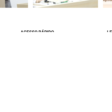
30/06/2026
ACESSO RÁPIDO
LE
Sobre a Câmara
E-sic
Ouvidoria
s
Regimento Interno
Legislação
47-
Transparência
Notícias
TV Câmara
LI