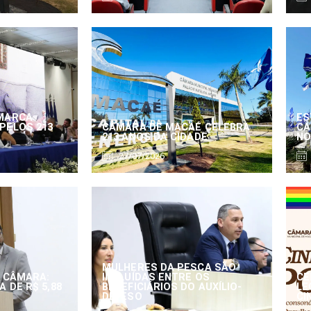
MARCA
ES
PELOS 213
CÂMARA DE MACAÉ CELEBRA
CÂ
213 ANOS DA CIDADE
NO
27/07/2026
MULHERES DA PESCA SÃO
 CÂMARA:
INCLUÍDAS ENTRE OS
CE
 DE R$ 5,88
BENEFICIÁRIOS DO AUXÍLIO-
LE
DEFESO
CI