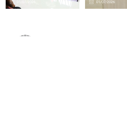
01/07/2026
01/07/2026
Com o nome de Palácio Natálio Salvador Antunes, a nova sede
passou a funcionar em 2013, no bairro Horto, concentrando o
diversos setores do Legislativo e oferecendo mais espaço e
conforto para receber a população.
Avenida Antônio Abreu, 1805 – Horto, Macaé-RJ - CEP: 279
570
(22) 2796-7800
ouvidoria@cmmacae.rj.gov.br
Dias e Horários das Sessões: Terças e Quartas às 10h