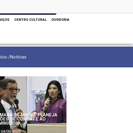
 AQUI PARA REALIZAR SUA PESQUISA
VIÇOS
CENTRO CULTURAL
OUVIDORIA
nício /
Notícias
MARA DE MACAÉ PLANEJA
ÕES DE COMBATE AO
MINICÍDIO
04/08/2026