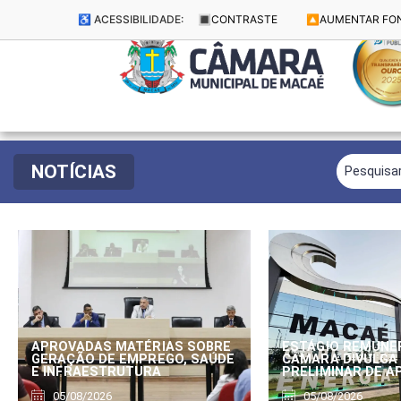
♿ ACESSIBILIDADE:
🔳
CONTRASTE
🔼
AUMENTAR FO
NOTÍCIAS
APROVADAS MATÉRIAS SOBRE
ESTÁGIO REMUNE
GERAÇÃO DE EMPREGO, SAÚDE
CÂMARA DIVULGA
E INFRAESTRUTURA
PRELIMINAR DE 
05/08/2026
05/08/2026