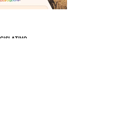
25/06/2026
GISLATIVO
Vereadores
Sessões
Comissões
Mesa Diretora
Proposições e Matérias
Audiências Públicas
Plano Estratégico Institucional
NKS ÚTEIS