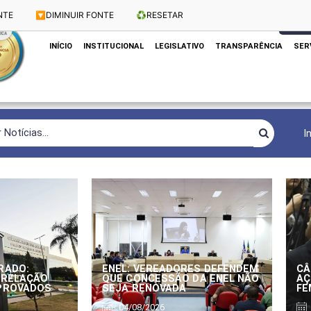
NTE
🔽
DIMINUIR FONTE
♻️
RESETAR
Dias e Horários das Sessões: Terças e Quartas às 10h
CLIQUE
INÍCIO
INSTITUCIONAL
LEGISLATIVO
TRANSPARÊNCIA
SER
I
RADO:
ENEL: VEREADORES DEFENDEM
CÂ
 RELAÇÃO
QUE CONCESSÃO DA ENEL NÃO
AÇ
APROVADOS
SEJA RENOVADA
FE
04/08/2026