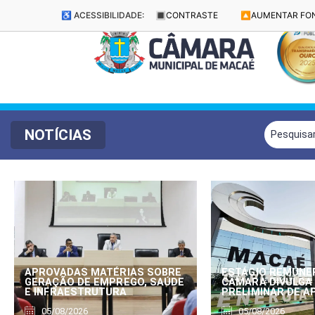
♿ ACESSIBILIDADE:
🔳
CONTRASTE
🔼
AUMENTAR FO
NOTÍCIAS
APROVADAS MATÉRIAS SOBRE
ESTÁGIO REMUNE
GERAÇÃO DE EMPREGO, SAÚDE
CÂMARA DIVULGA
E INFRAESTRUTURA
PRELIMINAR DE 
05/08/2026
05/08/2026