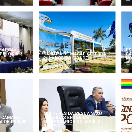
MARCA
ES
PELOS 213
CÂMARA DE MACAÉ CELEBRA
CÂ
213 ANOS DA CIDADE
NO
27/07/2026
MULHERES DA PESCA SÃO
 CÂMARA:
INCLUÍDAS ENTRE OS
CE
 DE R$ 5,88
BENEFICIÁRIOS DO AUXÍLIO-
LE
DEFESO
CI