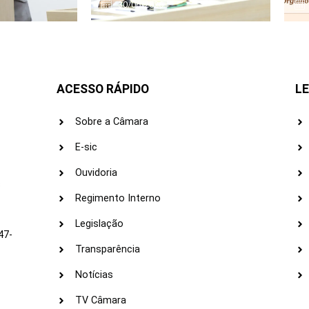
30/06/2026
ACESSO RÁPIDO
LE
Sobre a Câmara
E-sic
Ouvidoria
s
Regimento Interno
Legislação
47-
Transparência
Notícias
TV Câmara
LI