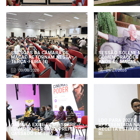
SESSÕES DA CÂMARA DE
SESSÃO SOLENE 
MACAÉ RETORNAM NESTA
COMEMORAÇÕES 
TERÇA-FEIRA (4)
ANOS DE MACAÉ
03/08/2026
29/07/2026
LDO PARA 2027 É
CÂMARA EXIBE FILME SOBRE
APRESENTADA NA
EDUARDO SERRANO, PREFEITO
RECEITA ESTIMADA
CASSADO EM 1960
BI