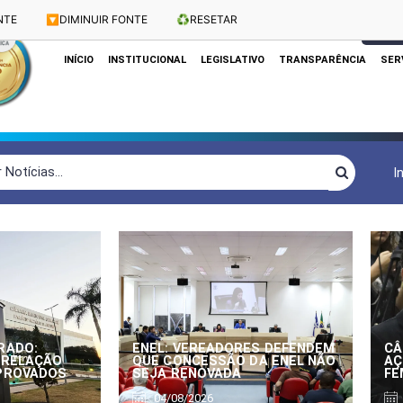
NTE
🔽
DIMINUIR FONTE
♻️
RESETAR
Dias e Horários das Sessões: Terças e Quartas às 10h
CLIQUE
INÍCIO
INSTITUCIONAL
LEGISLATIVO
TRANSPARÊNCIA
SER
I
RADO:
ENEL: VEREADORES DEFENDEM
CÂ
 RELAÇÃO
QUE CONCESSÃO DA ENEL NÃO
AÇ
APROVADOS
SEJA RENOVADA
FE
04/08/2026