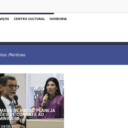
 AQUI PARA REALIZAR SUA PESQUISA
VIÇOS
CENTRO CULTURAL
OUVIDORIA
nício /
Notícias
MARA DE MACAÉ PLANEJA
ÕES DE COMBATE AO
MINICÍDIO
04/08/2026