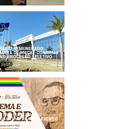
TÁGIO REMUNERADO:
MARA DE MACAÉ CONFIRMA
VO PROCESSO SELETIVO
20/07/2026
NTRO CULTURAL DO
GISLATIVO REALIZA EVENTO
NEMA E PODER