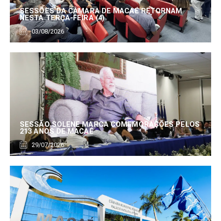
SESSÕES DA CÂMARA DE MACAÉ RETORNAM
NESTA TERÇA-FEIRA (4)
03/08/2026
SESSÃO SOLENE MARCA COMEMORAÇÕES PELOS
213 ANOS DE MACAÉ
29/07/2026