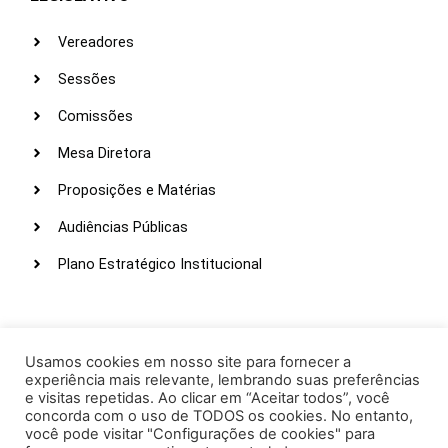
Vereadores
Sessões
Comissões
Mesa Diretora
Proposições e Matérias
Audiências Públicas
Plano Estratégico Institucional
LINKS ÚTEIS
Webmail
Usamos cookies em nosso site para fornecer a
experiência mais relevante, lembrando suas preferências
Intranet
e visitas repetidas. Ao clicar em “Aceitar todos”, você
concorda com o uso de TODOS os cookies. No entanto,
Administração
você pode visitar "Configurações de cookies" para