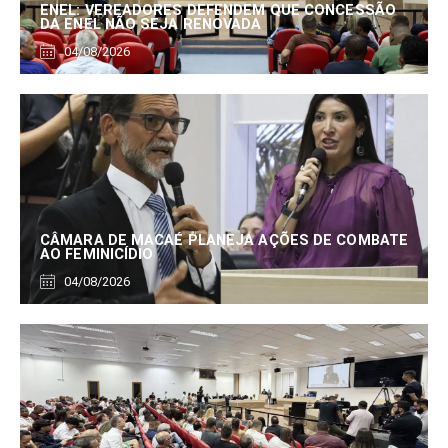
ENEL: VEREADORES DEFENDEM QUE CONCESSÃO
DA ENEL NÃO SEJA RENOVADA
04/08/2026
CÂMARA DE MACAÉ PLANEJA AÇÕES DE COMBATE
AO FEMINICÍDIO
04/08/2026