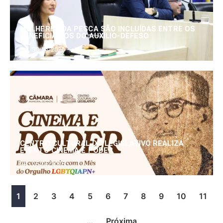
MULHERES DA PESCA SÃO INCLUÍDAS ENTRE OS
BENEFICIÁRIOS DO AUXÍLIO-DEFESO
30/06/2026
CENTRO CULTURAL DO LEGISLATIVO REALIZA
EVENTO CINEMA E PODER
25/06/2026
1
2
3
4
5
6
7
8
9
10
11
…
Próxima