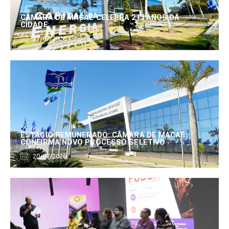
CÂMARA DE MACAÉ CELEBRA 213 ANOS DA
CIDADE
27/07/2026
ESTÁGIO REMUNERADO: CÂMARA DE MACAÉ
CONFIRMA NOVO PROCESSO SELETIVO
20/07/2026