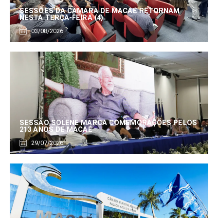
SESSÕES DA CÂMARA DE MACAÉ RETORNAM
NESTA TERÇA-FEIRA (4)
03/08/2026
SESSÃO SOLENE MARCA COMEMORAÇÕES PELOS
213 ANOS DE MACAÉ
29/07/2026