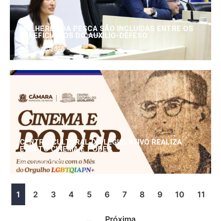
MULHERES DA PESCA SÃO INCLUÍDAS ENTRE OS
BENEFICIÁRIOS DO AUXÍLIO-DEFESO
30/06/2026
CENTRO CULTURAL DO LEGISLATIVO REALIZA
EVENTO CINEMA E PODER
25/06/2026
1
2
3
4
5
6
7
8
9
10
11
…
Próxima