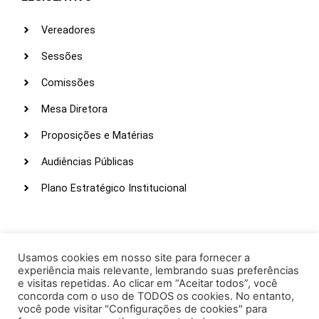
Vereadores
Sessões
Comissões
Mesa Diretora
Proposições e Matérias
Audiências Públicas
Plano Estratégico Institucional
LINKS ÚTEIS
Webmail
Usamos cookies em nosso site para fornecer a
experiência mais relevante, lembrando suas preferências
Intranet
e visitas repetidas. Ao clicar em “Aceitar todos”, você
concorda com o uso de TODOS os cookies. No entanto,
Administração
você pode visitar "Configurações de cookies" para