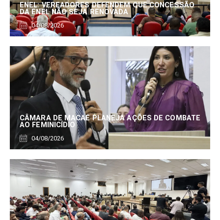
ENEL: VEREADORES DEFENDEM QUE CONCESSÃO
DA ENEL NÃO SEJA RENOVADA
04/08/2026
CÂMARA DE MACAÉ PLANEJA AÇÕES DE COMBATE
AO FEMINICÍDIO
04/08/2026