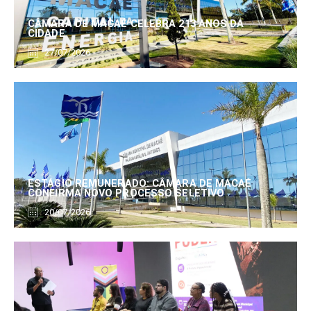
CÂMARA DE MACAÉ CELEBRA 213 ANOS DA
CIDADE
27/07/2026
ESTÁGIO REMUNERADO: CÂMARA DE MACAÉ
CONFIRMA NOVO PROCESSO SELETIVO
20/07/2026