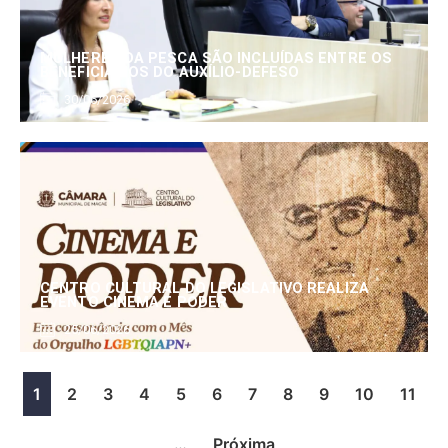
MULHERES DA PESCA SÃO INCLUÍDAS ENTRE OS
BENEFICIÁRIOS DO AUXÍLIO-DEFESO
30/06/2026
CENTRO CULTURAL DO LEGISLATIVO REALIZA
EVENTO CINEMA E PODER
25/06/2026
1
2
3
4
5
6
7
8
9
10
11
…
Próxima