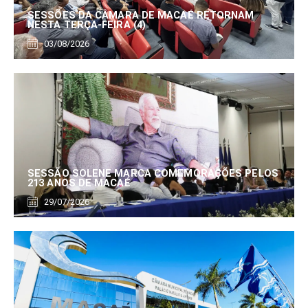
SESSÕES DA CÂMARA DE MACAÉ RETORNAM
NESTA TERÇA-FEIRA (4)
03/08/2026
SESSÃO SOLENE MARCA COMEMORAÇÕES PELOS
213 ANOS DE MACAÉ
29/07/2026