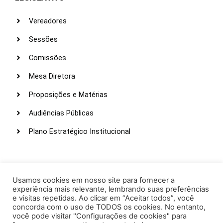
Vereadores
Sessões
Comissões
Mesa Diretora
Proposições e Matérias
Audiências Públicas
Plano Estratégico Institucional
LINKS ÚTEIS
Webmail
Usamos cookies em nosso site para fornecer a
experiência mais relevante, lembrando suas preferências
Intranet
e visitas repetidas. Ao clicar em “Aceitar todos”, você
concorda com o uso de TODOS os cookies. No entanto,
Administração
você pode visitar "Configurações de cookies" para