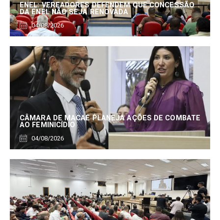
ENEL: VEREADORES DEFENDEM QUE CONCESSÃO
DA ENEL NÃO SEJA RENOVADA
04/08/2026
CÂMARA DE MACAÉ PLANEJA AÇÕES DE COMBATE
AO FEMINICÍDIO
04/08/2026