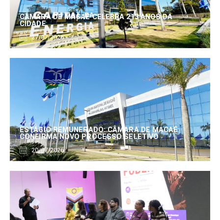
CÂMARA DE MACAÉ CELEBRA 213 ANOS DA
CIDADE
27/07/2026
ESTÁGIO REMUNERADO: CÂMARA DE MACAÉ
CONFIRMA NOVO PROCESSO SELETIVO
20/07/2026