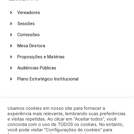
Vereadores
Sessões
Comissões
Mesa Diretora
Proposições e Matérias
Audiências Públicas
Plano Estratégico Institucional
LINKS ÚTEIS
Webmail
Usamos cookies em nosso site para fornecer a
experiência mais relevante, lembrando suas preferências
Intranet
e visitas repetidas. Ao clicar em “Aceitar todos”, você
concorda com o uso de TODOS os cookies. No entanto,
Administração
você pode visitar "Configurações de cookies" para