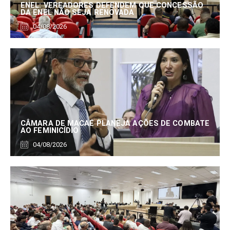
ENEL: VEREADORES DEFENDEM QUE CONCESSÃO
DA ENEL NÃO SEJA RENOVADA
04/08/2026
CÂMARA DE MACAÉ PLANEJA AÇÕES DE COMBATE
AO FEMINICÍDIO
04/08/2026