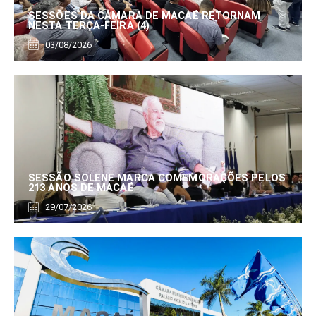
SESSÕES DA CÂMARA DE MACAÉ RETORNAM
NESTA TERÇA-FEIRA (4)
03/08/2026
SESSÃO SOLENE MARCA COMEMORAÇÕES PELOS
213 ANOS DE MACAÉ
29/07/2026