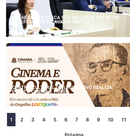
MULHERES DA PESCA SÃO INCLUÍDAS ENTRE OS
BENEFICIÁRIOS DO AUXÍLIO-DEFESO
30/06/2026
CENTRO CULTURAL DO LEGISLATIVO REALIZA
EVENTO CINEMA E PODER
25/06/2026
1
2
3
4
5
6
7
8
9
10
11
…
Próxima