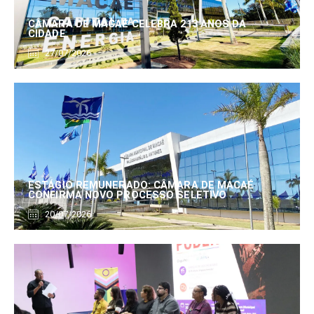
CÂMARA DE MACAÉ CELEBRA 213 ANOS DA
CIDADE
27/07/2026
ESTÁGIO REMUNERADO: CÂMARA DE MACAÉ
CONFIRMA NOVO PROCESSO SELETIVO
20/07/2026