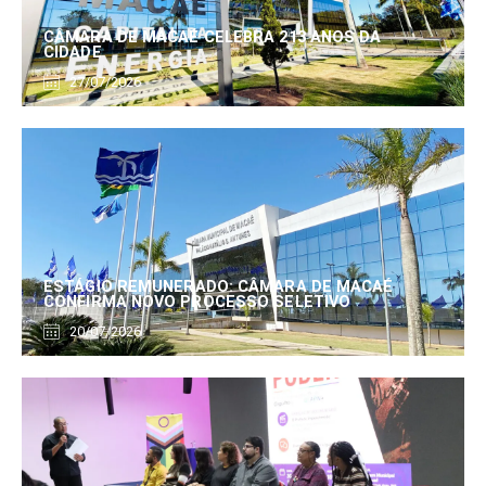
CÂMARA DE MACAÉ CELEBRA 213 ANOS DA
CIDADE
27/07/2026
ESTÁGIO REMUNERADO: CÂMARA DE MACAÉ
CONFIRMA NOVO PROCESSO SELETIVO
20/07/2026