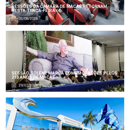
SESSÕES DA CÂMARA DE MACAÉ RETORNAM
NESTA TERÇA-FEIRA (4)
03/08/2026
SESSÃO SOLENE MARCA COMEMORAÇÕES PELOS
213 ANOS DE MACAÉ
29/07/2026