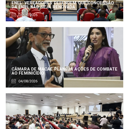
ENEL: VEREADORES DEFENDEM QUE CONCESSÃO
DA ENEL NÃO SEJA RENOVADA
04/08/2026
CÂMARA DE MACAÉ PLANEJA AÇÕES DE COMBATE
AO FEMINICÍDIO
04/08/2026