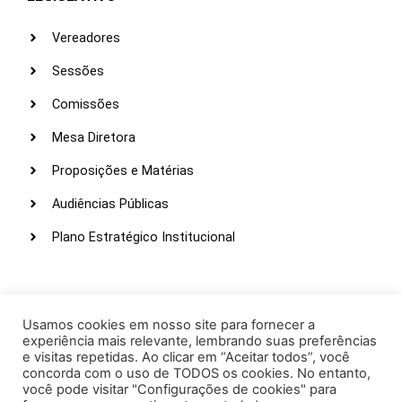
Vereadores
Sessões
Comissões
Mesa Diretora
Proposições e Matérias
Audiências Públicas
Plano Estratégico Institucional
LINKS ÚTEIS
Webmail
Usamos cookies em nosso site para fornecer a
experiência mais relevante, lembrando suas preferências
Intranet
e visitas repetidas. Ao clicar em “Aceitar todos”, você
concorda com o uso de TODOS os cookies. No entanto,
Administração
você pode visitar "Configurações de cookies" para