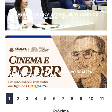
MULHERES DA PESCA SÃO INCLUÍDAS ENTRE OS
BENEFICIÁRIOS DO AUXÍLIO-DEFESO
30/06/2026
CENTRO CULTURAL DO LEGISLATIVO REALIZA
EVENTO CINEMA E PODER
25/06/2026
1
2
3
4
5
6
7
8
9
10
11
…
Próxima