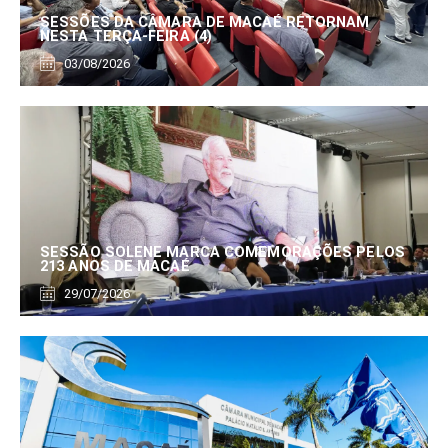
SESSÕES DA CÂMARA DE MACAÉ RETORNAM
NESTA TERÇA-FEIRA (4)
03/08/2026
SESSÃO SOLENE MARCA COMEMORAÇÕES PELOS
213 ANOS DE MACAÉ
29/07/2026