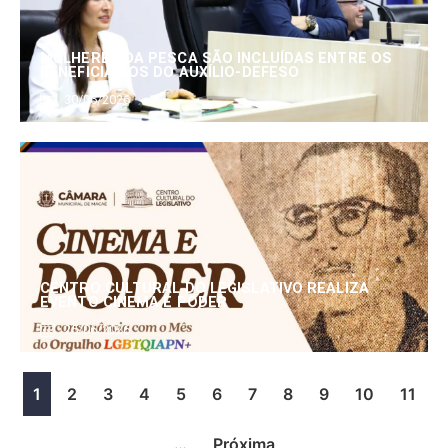
MULHERES DA PESCA SÃO INCLUÍDAS ENTRE OS
BENEFICIÁRIOS DO AUXÍLIO-DEFESO
30/06/2026
CENTRO CULTURAL DO LEGISLATIVO REALIZA
EVENTO CINEMA E PODER
25/06/2026
1
2
3
4
5
6
7
8
9
10
11
…
Próxima