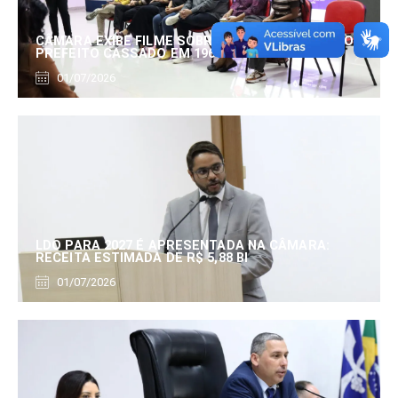
CÂMARA EXIBE FILME SOBRE EDUARDO SERRANO,
PREFEITO CASSADO EM 1960
01/07/2026
LDO PARA 2027 É APRESENTADA NA CÂMARA:
RECEITA ESTIMADA DE R$ 5,88 BI
01/07/2026