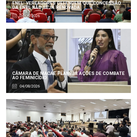
ENEL: VEREADORES DEFENDEM QUE CONCESSÃO
DA ENEL NÃO SEJA RENOVADA
04/08/2026
CÂMARA DE MACAÉ PLANEJA AÇÕES DE COMBATE
AO FEMINICÍDIO
04/08/2026