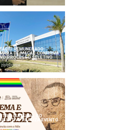
TÁGIO REMUNERADO:
MARA DE MACAÉ CONFIRMA
VO PROCESSO SELETIVO
20/07/2026
NTRO CULTURAL DO
GISLATIVO REALIZA EVENTO
NEMA E PODER