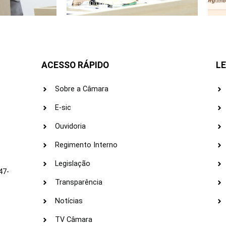
30/06/2026
ACESSO RÁPIDO
LE
Sobre a Câmara
E-sic
Ouvidoria
s
Regimento Interno
Legislação
47-
Transparência
Notícias
TV Câmara
LI