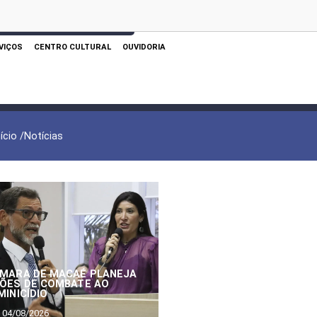
 AQUI PARA REALIZAR SUA PESQUISA
VIÇOS
CENTRO CULTURAL
OUVIDORIA
nício /
Notícias
MARA DE MACAÉ PLANEJA
ÕES DE COMBATE AO
MINICÍDIO
04/08/2026