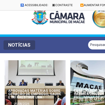
♿ ACESSIBILIDADE:
🔳
CONTRASTE
🔼
AUMENTAR FO
NOTÍCIAS
APROVADAS MATÉRIAS SOBRE
ESTÁGIO REMUNE
GERAÇÃO DE EMPREGO, SAÚDE
CÂMARA DIVULGA
E INFRAESTRUTURA
PRELIMINAR DE 
05/08/2026
05/08/2026