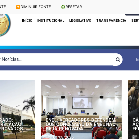
NTE
🔽
DIMINUIR FONTE
♻️
RESETAR
Dias e Horários das Sessões: Terças e Quartas às 10h
CLIQUE
INÍCIO
INSTITUCIONAL
LEGISLATIVO
TRANSPARÊNCIA
SER
I
RADO:
ENEL: VEREADORES DEFENDEM
CÂ
 RELAÇÃO
QUE CONCESSÃO DA ENEL NÃO
AÇ
APROVADOS
SEJA RENOVADA
FE
04/08/2026