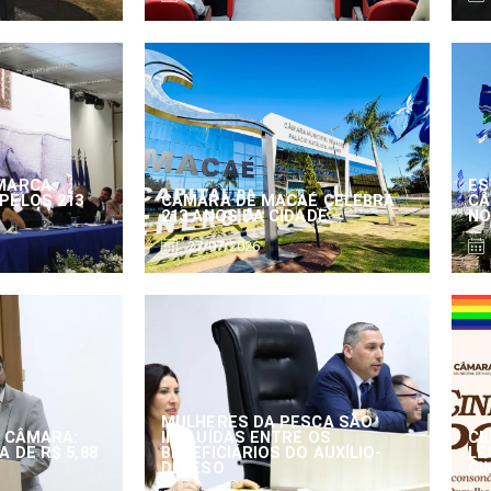
MARCA
ES
PELOS 213
CÂMARA DE MACAÉ CELEBRA
CÂ
213 ANOS DA CIDADE
NO
27/07/2026
MULHERES DA PESCA SÃO
 CÂMARA:
INCLUÍDAS ENTRE OS
CE
 DE R$ 5,88
BENEFICIÁRIOS DO AUXÍLIO-
LE
DEFESO
CI