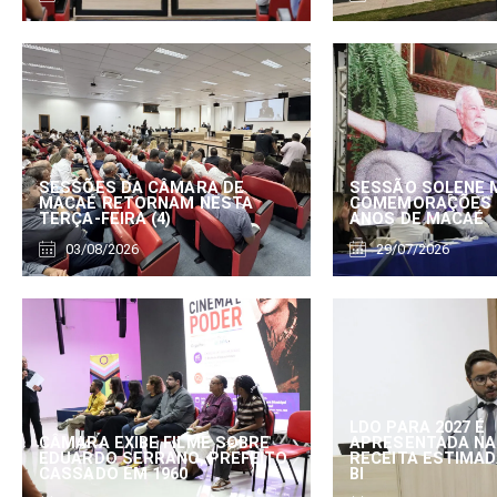
SESSÕES DA CÂMARA DE
SESSÃO SOLENE 
MACAÉ RETORNAM NESTA
COMEMORAÇÕES 
TERÇA-FEIRA (4)
ANOS DE MACAÉ
03/08/2026
29/07/2026
LDO PARA 2027 É
CÂMARA EXIBE FILME SOBRE
APRESENTADA NA
EDUARDO SERRANO, PREFEITO
RECEITA ESTIMADA
CASSADO EM 1960
BI