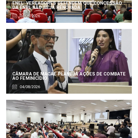
ENEL: VEREADORES DEFENDEM QUE CONCESSÃO
DA ENEL NÃO SEJA RENOVADA
04/08/2026
CÂMARA DE MACAÉ PLANEJA AÇÕES DE COMBATE
AO FEMINICÍDIO
04/08/2026