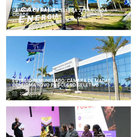
CÂMARA DE MACAÉ CELEBRA 213 ANOS DA
CIDADE
27/07/2026
ESTÁGIO REMUNERADO: CÂMARA DE MACAÉ
CONFIRMA NOVO PROCESSO SELETIVO
20/07/2026