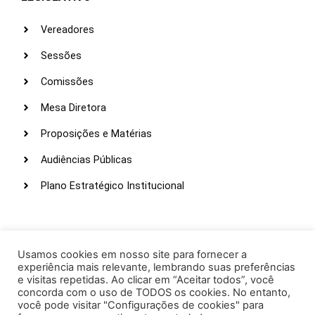
Vereadores
Sessões
Comissões
Mesa Diretora
Proposições e Matérias
Audiências Públicas
Plano Estratégico Institucional
LINKS ÚTEIS
Webmail
Usamos cookies em nosso site para fornecer a
experiência mais relevante, lembrando suas preferências
Intranet
e visitas repetidas. Ao clicar em “Aceitar todos”, você
concorda com o uso de TODOS os cookies. No entanto,
Administração
você pode visitar "Configurações de cookies" para