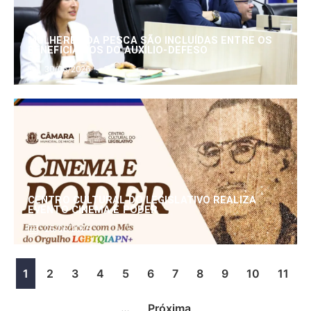
MULHERES DA PESCA SÃO INCLUÍDAS ENTRE OS
BENEFICIÁRIOS DO AUXÍLIO-DEFESO
30/06/2026
CENTRO CULTURAL DO LEGISLATIVO REALIZA
EVENTO CINEMA E PODER
25/06/2026
1
2
3
4
5
6
7
8
9
10
11
…
Próxima