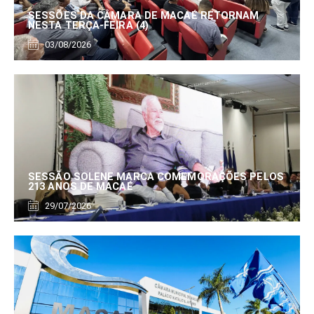
SESSÕES DA CÂMARA DE MACAÉ RETORNAM
NESTA TERÇA-FEIRA (4)
03/08/2026
SESSÃO SOLENE MARCA COMEMORAÇÕES PELOS
213 ANOS DE MACAÉ
29/07/2026