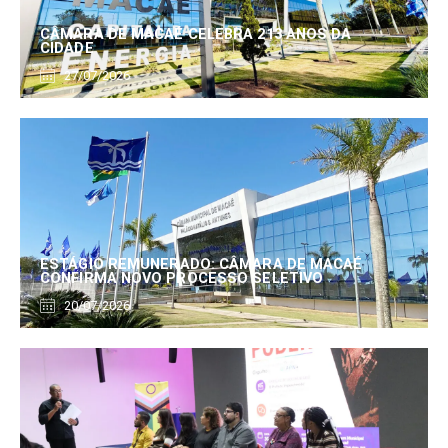
CÂMARA DE MACAÉ CELEBRA 213 ANOS DA
CIDADE
27/07/2026
ESTÁGIO REMUNERADO: CÂMARA DE MACAÉ
CONFIRMA NOVO PROCESSO SELETIVO
20/07/2026