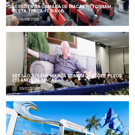
SESSÕES DA CÂMARA DE MACAÉ RETORNAM
NESTA TERÇA-FEIRA (4)
03/08/2026
SESSÃO SOLENE MARCA COMEMORAÇÕES PELOS
213 ANOS DE MACAÉ
29/07/2026