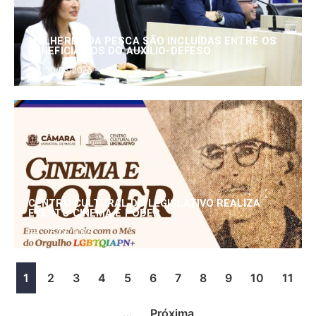
MULHERES DA PESCA SÃO INCLUÍDAS ENTRE OS
BENEFICIÁRIOS DO AUXÍLIO-DEFESO
30/06/2026
CENTRO CULTURAL DO LEGISLATIVO REALIZA
EVENTO CINEMA E PODER
25/06/2026
1
2
3
4
5
6
7
8
9
10
11
…
Próxima