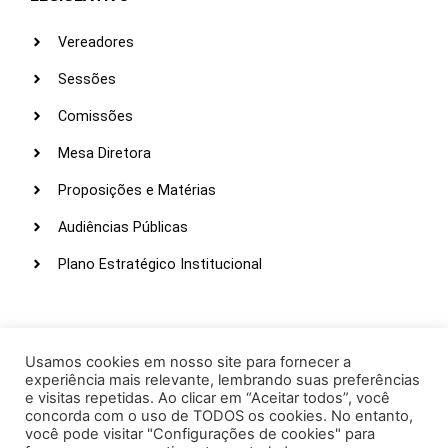
Vereadores
Sessões
Comissões
Mesa Diretora
Proposições e Matérias
Audiências Públicas
Plano Estratégico Institucional
LINKS ÚTEIS
Webmail
Usamos cookies em nosso site para fornecer a
experiência mais relevante, lembrando suas preferências
Intranet
e visitas repetidas. Ao clicar em “Aceitar todos”, você
concorda com o uso de TODOS os cookies. No entanto,
Administração
você pode visitar "Configurações de cookies" para