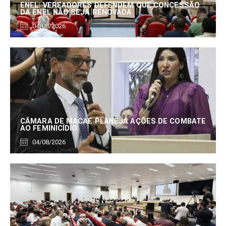
ENEL: VEREADORES DEFENDEM QUE CONCESSÃO
DA ENEL NÃO SEJA RENOVADA
04/08/2026
CÂMARA DE MACAÉ PLANEJA AÇÕES DE COMBATE
AO FEMINICÍDIO
04/08/2026