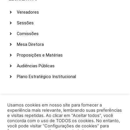
Vereadores
Sessões
Comissões
Mesa Diretora
Proposições e Matérias
Audiências Públicas
Plano Estratégico Institucional
LINKS ÚTEIS
Webmail
Usamos cookies em nosso site para fornecer a
experiência mais relevante, lembrando suas preferências
Intranet
e visitas repetidas. Ao clicar em “Aceitar todos”, você
concorda com o uso de TODOS os cookies. No entanto,
Administração
você pode visitar "Configurações de cookies" para