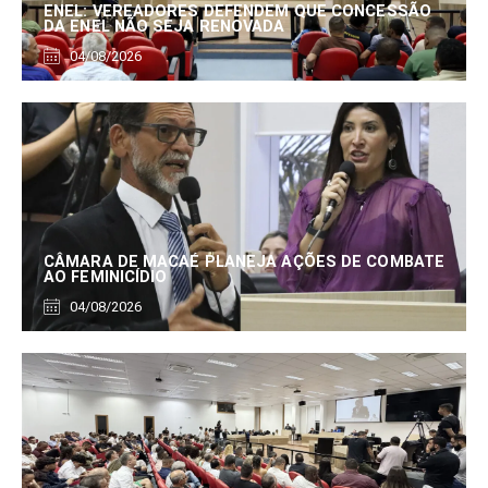
ENEL: VEREADORES DEFENDEM QUE CONCESSÃO
DA ENEL NÃO SEJA RENOVADA
04/08/2026
CÂMARA DE MACAÉ PLANEJA AÇÕES DE COMBATE
AO FEMINICÍDIO
04/08/2026