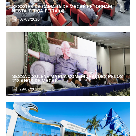
SESSÕES DA CÂMARA DE MACAÉ RETORNAM
NESTA TERÇA-FEIRA (4)
03/08/2026
SESSÃO SOLENE MARCA COMEMORAÇÕES PELOS
213 ANOS DE MACAÉ
29/07/2026