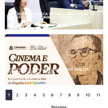
MULHERES DA PESCA SÃO INCLUÍDAS ENTRE OS
BENEFICIÁRIOS DO AUXÍLIO-DEFESO
30/06/2026
CENTRO CULTURAL DO LEGISLATIVO REALIZA
EVENTO CINEMA E PODER
25/06/2026
1
2
3
4
5
6
7
8
9
10
11
…
Próxima