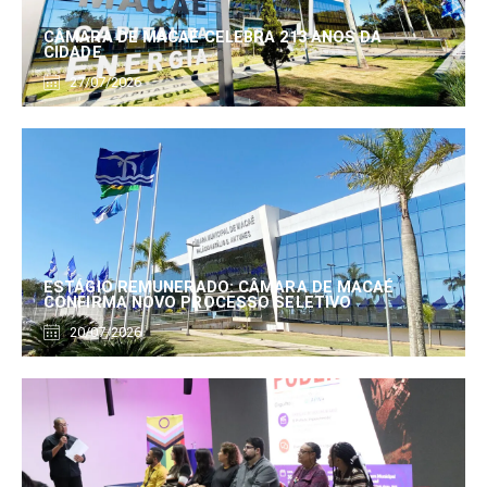
CÂMARA DE MACAÉ CELEBRA 213 ANOS DA
CIDADE
27/07/2026
ESTÁGIO REMUNERADO: CÂMARA DE MACAÉ
CONFIRMA NOVO PROCESSO SELETIVO
20/07/2026