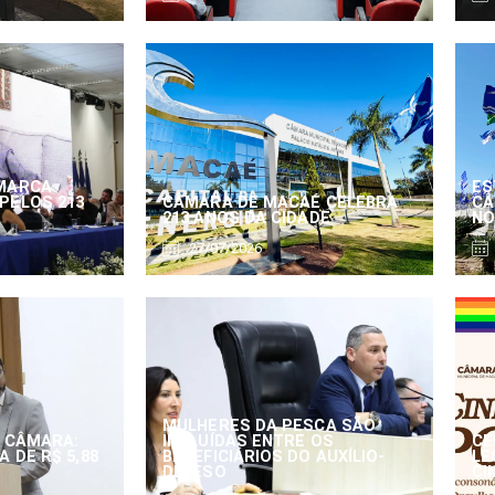
MARCA
ES
PELOS 213
CÂMARA DE MACAÉ CELEBRA
CÂ
213 ANOS DA CIDADE
NO
27/07/2026
MULHERES DA PESCA SÃO
 CÂMARA:
INCLUÍDAS ENTRE OS
CE
 DE R$ 5,88
BENEFICIÁRIOS DO AUXÍLIO-
LE
DEFESO
CI