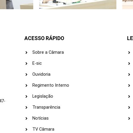
30/06/2026
ACESSO RÁPIDO
LE
Sobre a Câmara
E-sic
Ouvidoria
s
Regimento Interno
Legislação
47-
Transparência
Notícias
TV Câmara
LI