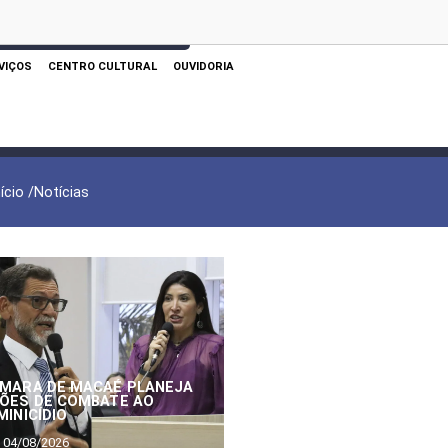
 AQUI PARA REALIZAR SUA PESQUISA
VIÇOS
CENTRO CULTURAL
OUVIDORIA
nício /
Notícias
MARA DE MACAÉ PLANEJA
ÕES DE COMBATE AO
MINICÍDIO
04/08/2026