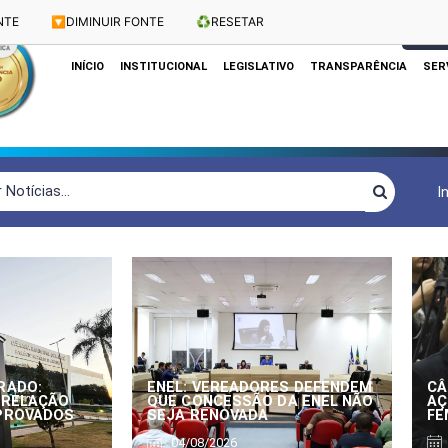
NTE
🔽
DIMINUIR FONTE
♻️
RESETAR
Dias e Horários das Sessões: Terças e Quartas às 10h
CLIQUE
INÍCIO
INSTITUCIONAL
LEGISLATIVO
TRANSPARÊNCIA
SER
I
RADO:
ENEL: VEREADORES DEFENDEM
CÂ
 RELAÇÃO
QUE CONCESSÃO DA ENEL NÃO
AÇ
APROVADOS
SEJA RENOVADA
FE
04/08/2026