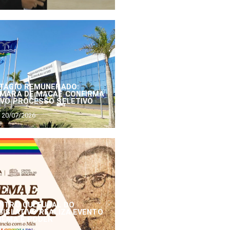
TÁGIO REMUNERADO:
MARA DE MACAÉ CONFIRMA
VO PROCESSO SELETIVO
20/07/2026
NTRO CULTURAL DO
GISLATIVO REALIZA EVENTO
NEMA E PODER