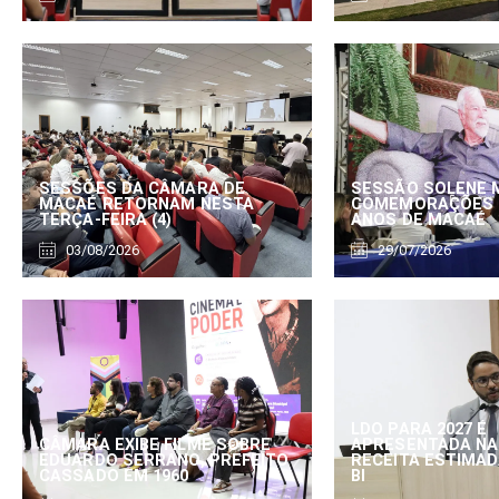
SESSÕES DA CÂMARA DE
SESSÃO SOLENE 
MACAÉ RETORNAM NESTA
COMEMORAÇÕES 
TERÇA-FEIRA (4)
ANOS DE MACAÉ
03/08/2026
29/07/2026
LDO PARA 2027 É
CÂMARA EXIBE FILME SOBRE
APRESENTADA NA
EDUARDO SERRANO, PREFEITO
RECEITA ESTIMADA
CASSADO EM 1960
BI