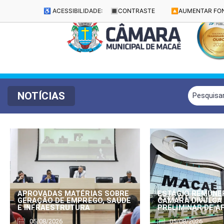
♿ ACESSIBILIDADE:
🔳
CONTRASTE
🔼
AUMENTAR FO
NOTÍCIAS
APROVADAS MATÉRIAS SOBRE
ESTÁGIO REMUNE
GERAÇÃO DE EMPREGO, SAÚDE
CÂMARA DIVULGA
E INFRAESTRUTURA
PRELIMINAR DE 
05/08/2026
05/08/2026