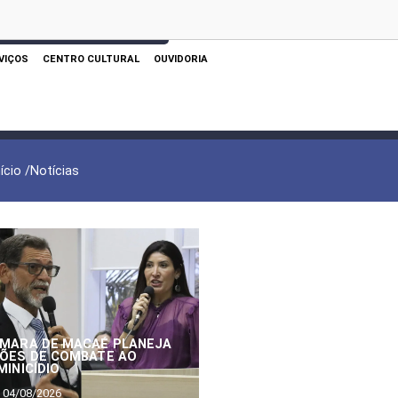
 AQUI PARA REALIZAR SUA PESQUISA
VIÇOS
CENTRO CULTURAL
OUVIDORIA
nício /
Notícias
MARA DE MACAÉ PLANEJA
ÕES DE COMBATE AO
MINICÍDIO
04/08/2026