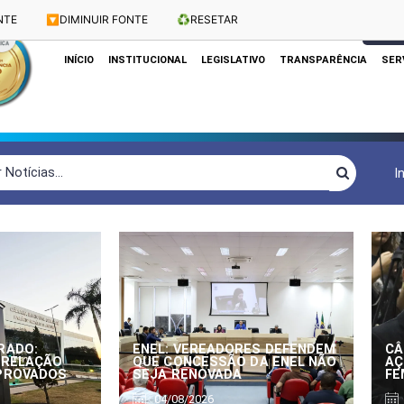
NTE
🔽
DIMINUIR FONTE
♻️
RESETAR
Dias e Horários das Sessões: Terças e Quartas às 10h
CLIQUE
INÍCIO
INSTITUCIONAL
LEGISLATIVO
TRANSPARÊNCIA
SER
I
RADO:
ENEL: VEREADORES DEFENDEM
CÂ
 RELAÇÃO
QUE CONCESSÃO DA ENEL NÃO
AÇ
APROVADOS
SEJA RENOVADA
FE
04/08/2026