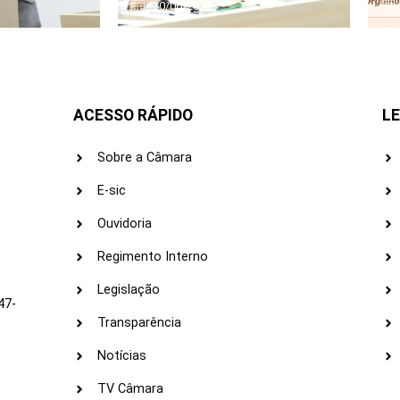
30/06/2026
ACESSO RÁPIDO
LE
Sobre a Câmara
E-sic
Ouvidoria
s
Regimento Interno
Legislação
47-
Transparência
Notícias
TV Câmara
LI