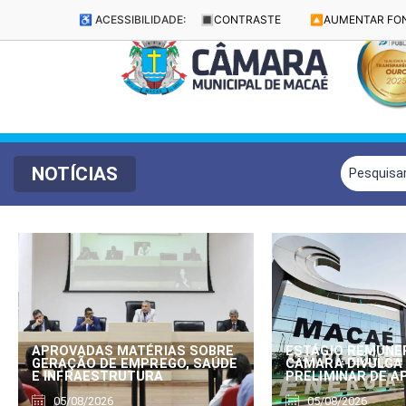
♿ ACESSIBILIDADE:
🔳
CONTRASTE
🔼
AUMENTAR FO
NOTÍCIAS
APROVADAS MATÉRIAS SOBRE
ESTÁGIO REMUNE
GERAÇÃO DE EMPREGO, SAÚDE
CÂMARA DIVULGA
E INFRAESTRUTURA
PRELIMINAR DE 
05/08/2026
05/08/2026