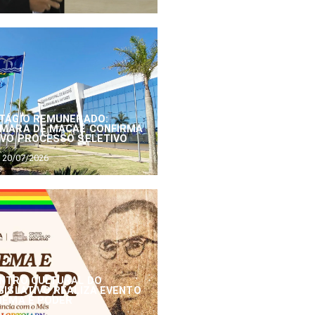
TÁGIO REMUNERADO:
MARA DE MACAÉ CONFIRMA
VO PROCESSO SELETIVO
20/07/2026
NTRO CULTURAL DO
GISLATIVO REALIZA EVENTO
NEMA E PODER