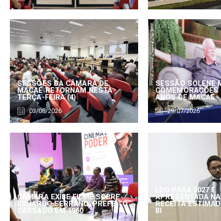
SESSÕES DA CÂMARA DE
SESSÃO SOLENE 
MACAÉ RETORNAM NESTA
COMEMORAÇÕES 
TERÇA-FEIRA (4)
ANOS DE MACAÉ
03/08/2026
29/07/2026
LDO PARA 2027 É
CÂMARA EXIBE FILME SOBRE
APRESENTADA NA
EDUARDO SERRANO, PREFEITO
RECEITA ESTIMADA
CASSADO EM 1960
BI