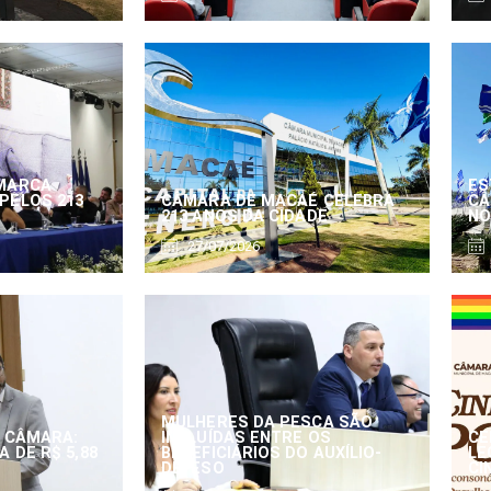
MARCA
ES
PELOS 213
CÂMARA DE MACAÉ CELEBRA
CÂ
213 ANOS DA CIDADE
NO
27/07/2026
MULHERES DA PESCA SÃO
 CÂMARA:
INCLUÍDAS ENTRE OS
CE
 DE R$ 5,88
BENEFICIÁRIOS DO AUXÍLIO-
LE
DEFESO
CI