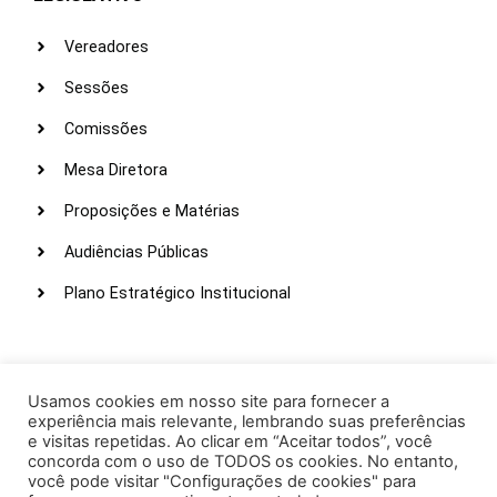
Vereadores
Sessões
Comissões
Mesa Diretora
Proposições e Matérias
Audiências Públicas
Plano Estratégico Institucional
LINKS ÚTEIS
Webmail
Usamos cookies em nosso site para fornecer a
experiência mais relevante, lembrando suas preferências
Intranet
e visitas repetidas. Ao clicar em “Aceitar todos”, você
concorda com o uso de TODOS os cookies. No entanto,
Administração
você pode visitar "Configurações de cookies" para