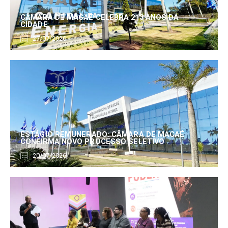
CÂMARA DE MACAÉ CELEBRA 213 ANOS DA
CIDADE
27/07/2026
ESTÁGIO REMUNERADO: CÂMARA DE MACAÉ
CONFIRMA NOVO PROCESSO SELETIVO
20/07/2026