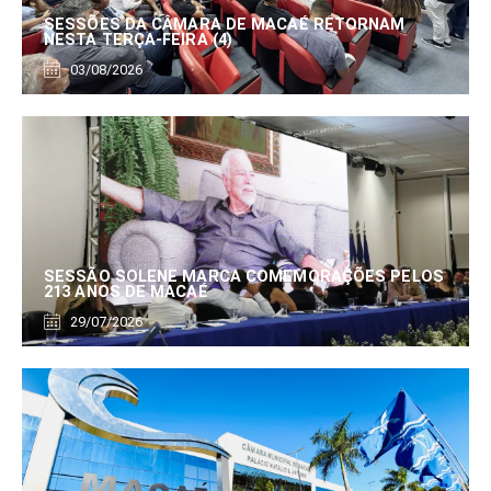
SESSÕES DA CÂMARA DE MACAÉ RETORNAM
NESTA TERÇA-FEIRA (4)
03/08/2026
SESSÃO SOLENE MARCA COMEMORAÇÕES PELOS
213 ANOS DE MACAÉ
29/07/2026