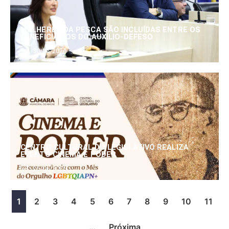
MULHERES DA PESCA SÃO INCLUÍDAS ENTRE OS
BENEFICIÁRIOS DO AUXÍLIO-DEFESO
30/06/2026
CENTRO CULTURAL DO LEGISLATIVO REALIZA
EVENTO CINEMA E PODER
25/06/2026
1
2
3
4
5
6
7
8
9
10
11
…
Próxima