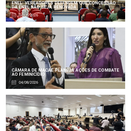
ENEL: VEREADORES DEFENDEM QUE CONCESSÃO
DA ENEL NÃO SEJA RENOVADA
04/08/2026
CÂMARA DE MACAÉ PLANEJA AÇÕES DE COMBATE
AO FEMINICÍDIO
04/08/2026