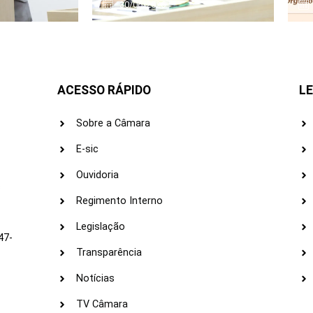
30/06/2026
ACESSO RÁPIDO
LE
Sobre a Câmara
E-sic
Ouvidoria
s
Regimento Interno
Legislação
47-
Transparência
Notícias
TV Câmara
LI