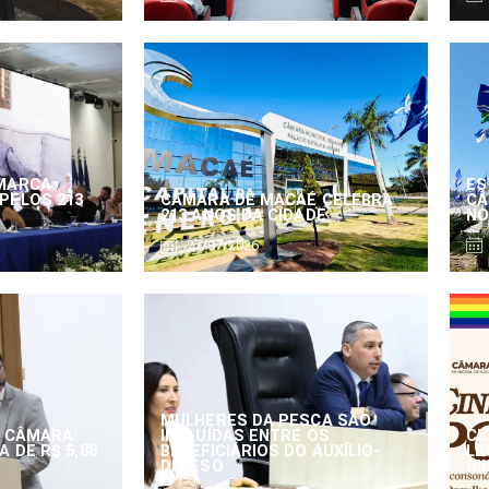
MARCA
ES
PELOS 213
CÂMARA DE MACAÉ CELEBRA
CÂ
213 ANOS DA CIDADE
NO
27/07/2026
MULHERES DA PESCA SÃO
 CÂMARA:
INCLUÍDAS ENTRE OS
CE
 DE R$ 5,88
BENEFICIÁRIOS DO AUXÍLIO-
LE
DEFESO
CI