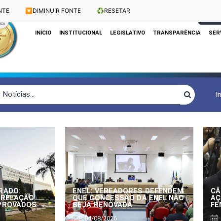
NTE
🔽
DIMINUIR FONTE
♻️
RESETAR
Dias e Horários das Sessões: Terças e Quartas às 10h
CLIQUE
INÍCIO
INSTITUCIONAL
LEGISLATIVO
TRANSPARÊNCIA
SER
I
RADO:
ENEL: VEREADORES DEFENDEM
CÂ
 RELAÇÃO
QUE CONCESSÃO DA ENEL NÃO
AÇ
APROVADOS
SEJA RENOVADA
FE
04/08/2026