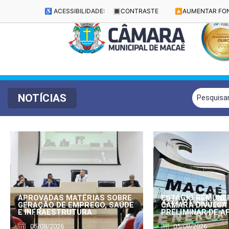
♿ ACESSIBILIDADE:
🔳
CONTRASTE
🔼
AUMENTAR FO
NOTÍCIAS
APROVADAS MATÉRIAS SOBRE
ESTÁGIO REMUNE
GERAÇÃO DE EMPREGO, SAÚDE
CÂMARA DIVULGA
E INFRAESTRUTURA
PRELIMINAR DE 
05/08/2026
05/08/2026