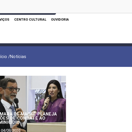
 AQUI PARA REALIZAR SUA PESQUISA
VIÇOS
CENTRO CULTURAL
OUVIDORIA
nício /
Notícias
MARA DE MACAÉ PLANEJA
ÕES DE COMBATE AO
MINICÍDIO
04/08/2026