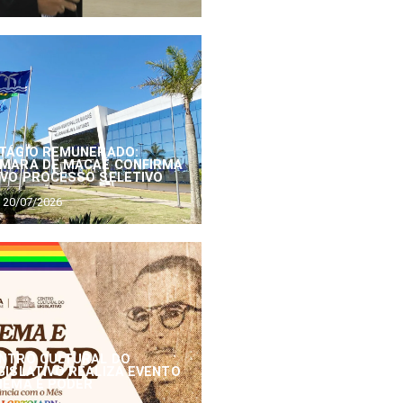
TÁGIO REMUNERADO:
MARA DE MACAÉ CONFIRMA
VO PROCESSO SELETIVO
20/07/2026
NTRO CULTURAL DO
GISLATIVO REALIZA EVENTO
NEMA E PODER