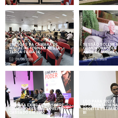
SESSÕES DA CÂMARA DE
SESSÃO SOLENE 
MACAÉ RETORNAM NESTA
COMEMORAÇÕES 
TERÇA-FEIRA (4)
ANOS DE MACAÉ
03/08/2026
29/07/2026
LDO PARA 2027 É
CÂMARA EXIBE FILME SOBRE
APRESENTADA NA
EDUARDO SERRANO, PREFEITO
RECEITA ESTIMADA
CASSADO EM 1960
BI