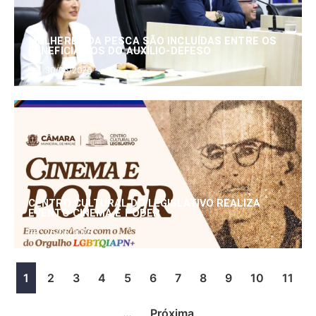
MULHERES DA PESCA SÃO INCLUÍDAS ENTRE OS
BENEFICIÁRIOS DO AUXÍLIO-DEFESO
30/06/2026
CENTRO CULTURAL DO LEGISLATIVO REALIZA
EVENTO CINEMA E PODER
25/06/2026
1
2
3
4
5
6
7
8
9
10
11
…
Próxima