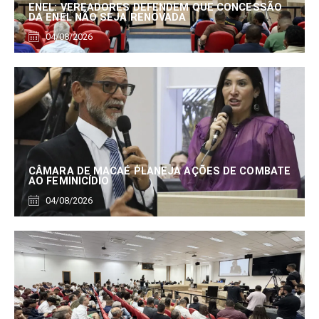
ENEL: VEREADORES DEFENDEM QUE CONCESSÃO
DA ENEL NÃO SEJA RENOVADA
04/08/2026
CÂMARA DE MACAÉ PLANEJA AÇÕES DE COMBATE
AO FEMINICÍDIO
04/08/2026