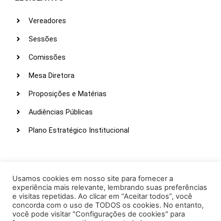
Vereadores
Sessões
Comissões
Mesa Diretora
Proposições e Matérias
Audiências Públicas
Plano Estratégico Institucional
LINKS ÚTEIS
Webmail
Usamos cookies em nosso site para fornecer a
experiência mais relevante, lembrando suas preferências
Intranet
e visitas repetidas. Ao clicar em “Aceitar todos”, você
concorda com o uso de TODOS os cookies. No entanto,
Administração
você pode visitar "Configurações de cookies" para