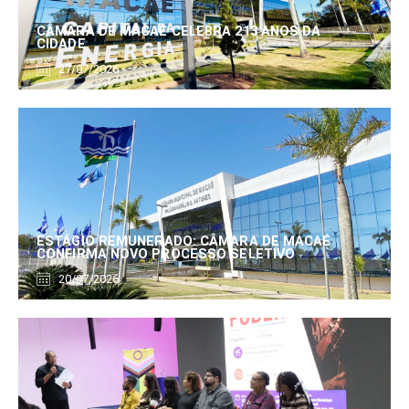
CÂMARA DE MACAÉ CELEBRA 213 ANOS DA
CIDADE
27/07/2026
ESTÁGIO REMUNERADO: CÂMARA DE MACAÉ
CONFIRMA NOVO PROCESSO SELETIVO
20/07/2026