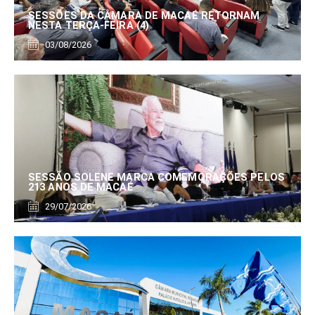
SESSÕES DA CÂMARA DE MACAÉ RETORNAM
NESTA TERÇA-FEIRA (4)
03/08/2026
SESSÃO SOLENE MARCA COMEMORAÇÕES PELOS
213 ANOS DE MACAÉ
29/07/2026