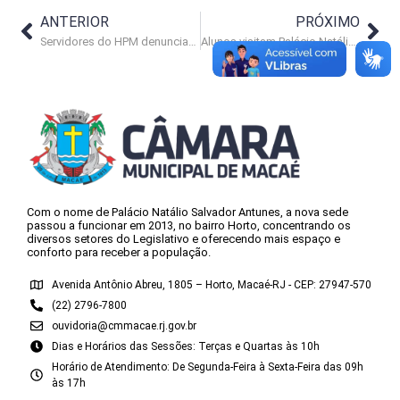
ANTERIOR
PRÓXIMO
Servidores do HPM denunciam corte abrupto de auxílio alimentação
Alunos visitam Palácio Natálio Salvador Antunes
Com o nome de Palácio Natálio Salvador Antunes, a nova sede
passou a funcionar em 2013, no bairro Horto, concentrando os
diversos setores do Legislativo e oferecendo mais espaço e
conforto para receber a população.
Avenida Antônio Abreu, 1805 – Horto, Macaé-RJ - CEP: 27947-570
(22) 2796-7800
ouvidoria@cmmacae.rj.gov.br
Dias e Horários das Sessões: Terças e Quartas às 10h
Horário de Atendimento: De Segunda-Feira à Sexta-Feira das 09h
às 17h