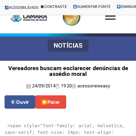
CONTRASTE
AUMENTAR FONTE
DIMINUI
ACESSIBILIDADE:
NOTÍCIAS
Vereadores buscam esclarecer denúncias de
assédio moral
24/09/2014
19:20
acessoneweasy
Ouvir
⏹
Parar
 <span style="font-family: arial, helvetica, 
sans-serif; font-size: 14px; text-align: 