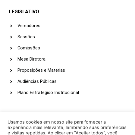
LEGISLATIVO
Vereadores
Sessões
Comissões
Mesa Diretora
Proposições e Matérias
Audiências Públicas
Plano Estratégico Institucional
LINKS ÚTEIS
Webmail
Usamos cookies em nosso site para fornecer a
experiência mais relevante, lembrando suas preferências
Intranet
e visitas repetidas. Ao clicar em “Aceitar todos”, você