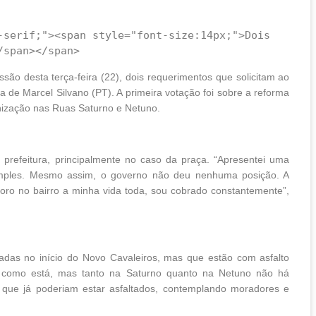
o desta terça-feira (22), dois requerimentos que solicitam ao
 de Marcel Silvano (PT). A primeira votação foi sobre a reforma
nização nas Ruas Saturno e Netuno.
prefeitura, principalmente no caso da praça. “Apresentei uma
simples. Mesmo assim, o governo não deu nenhuma posição. A
ro no bairro a minha vida toda, sou cobrado constantemente”,
zadas no início do Novo Cavaleiros, mas que estão com asfalto
r como está, mas tanto na Saturno quanto na Netuno não há
 que já poderiam estar asfaltados, contemplando moradores e