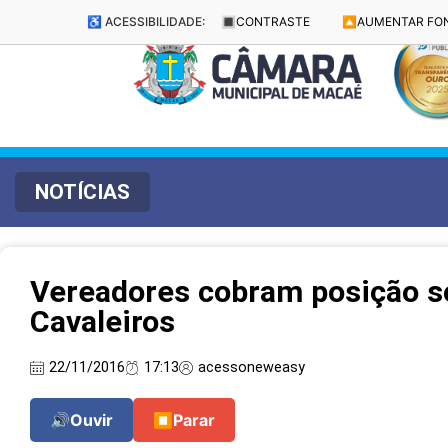
♿ ACESSIBILIDADE:
🔳
CONTRASTE
🔼
AUMENTAR FO
NOTÍCIAS
Vereadores cobram posição s
Cavaleiros
22/11/2016
17:13
acessoneweasy
🔊
Ouvir
⏹
Parar