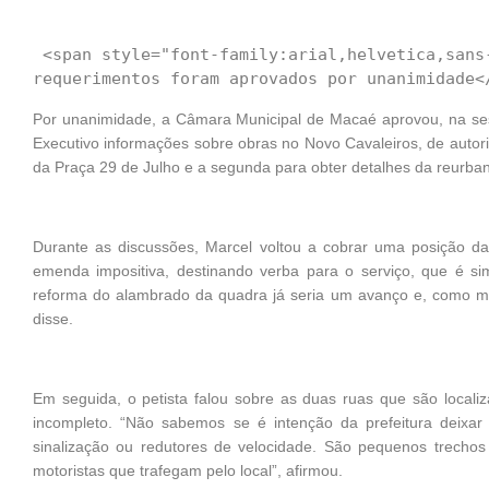
 <span style="font-family:arial,helvetica,sans-serif;"><span style="font-size:14px;">Dois 
Por unanimidade, a Câmara Municipal de Macaé aprovou, na sessã
Executivo informações sobre obras no Novo Cavaleiros, de autoria
da Praça 29 de Julho e a segunda para obter detalhes da reurba
Durante as discussões, Marcel voltou a cobrar uma posição da 
emenda impositiva, destinando verba para o serviço, que é 
reforma do alambrado da quadra já seria um avanço e, como mo
disse.
Em seguida, o petista falou sobre as duas ruas que são locali
incompleto. “Não sabemos se é intenção da prefeitura deixa
sinalização ou redutores de velocidade. São pequenos trechos
motoristas que trafegam pelo local”, afirmou.