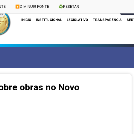
NTE
🔽
DIMINUIR FONTE
♻️
RESETAR
Dias e Horários das Sessões: Terças e Quartas às 10h
CLIQUE
INÍCIO
INSTITUCIONAL
LEGISLATIVO
TRANSPARÊNCIA
SER
obre obras no Novo