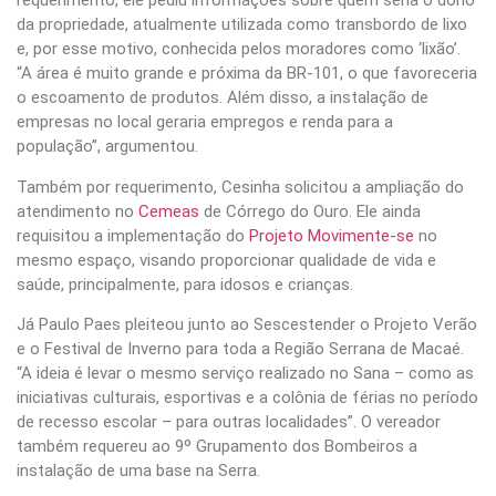
requerimento, ele pediu informações sobre quem seria o dono
da propriedade, atualmente utilizada como transbordo de lixo
e, por esse motivo, conhecida pelos moradores como ‘lixão’.
“A área é muito grande e próxima da BR-101, o que favoreceria
o escoamento de produtos. Além disso, a instalação de
empresas no local geraria empregos e renda para a
população”, argumentou.
Também por requerimento, Cesinha solicitou a ampliação do
atendimento no
Cemeas
de Córrego do Ouro. Ele ainda
requisitou a implementação do
Projeto Movimente-se
no
mesmo espaço, visando proporcionar qualidade de vida e
saúde, principalmente, para idosos e crianças.
Já Paulo Paes pleiteou junto ao Sescestender o Projeto Verão
e o Festival de Inverno para toda a Região Serrana de Macaé.
“A ideia é levar o mesmo serviço realizado no Sana – como as
iniciativas culturais, esportivas e a colônia de férias no período
de recesso escolar – para outras localidades”. O vereador
também requereu ao 9º Grupamento dos Bombeiros a
instalação de uma base na Serra.