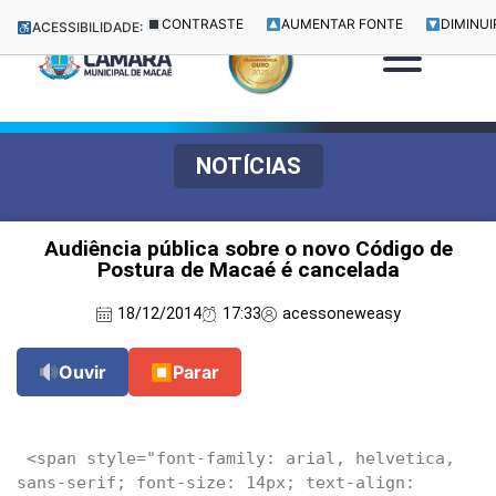
CONTRASTE
AUMENTAR FONTE
DIMINUI
ACESSIBILIDADE:
NOTÍCIAS
Audiência pública sobre o novo Código de
Postura de Macaé é cancelada
18/12/2014
17:33
acessoneweasy
Ouvir
⏹
Parar
 <span style="font-family: arial, helvetica, 
sans-serif; font-size: 14px; text-align: 