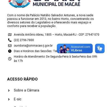
Com o nome de Palácio Natálio Salvador Antunes, a nova sede
passou a funcionar em 2013, no bairro Horto, concentrando os
diversos setores do Legislativo e oferecendo mais espaço e
conforto para receber a população.
Avenida Antônio Abreu, 1805 – Horto, Macaé-RJ - CEP: 27947-570
(22) 2796-7800
ouvidoria@cmmacae.rj.gov.br
Dias e Horários das Sessões: Terças e Quartas às 10h
Horário de Atendimento: De Segunda-Feira à Sexta-Feira das 09h
às 17h
ACESSO RÁPIDO
Sobre a Câmara
E-sic