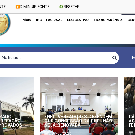
NTE
🔽
DIMINUIR FONTE
♻️
RESETAR
Dias e Horários das Sessões: Terças e Quartas às 10h
CLIQUE
INÍCIO
INSTITUCIONAL
LEGISLATIVO
TRANSPARÊNCIA
SER
I
RADO:
ENEL: VEREADORES DEFENDEM
CÂ
 RELAÇÃO
QUE CONCESSÃO DA ENEL NÃO
AÇ
APROVADOS
SEJA RENOVADA
FE
04/08/2026