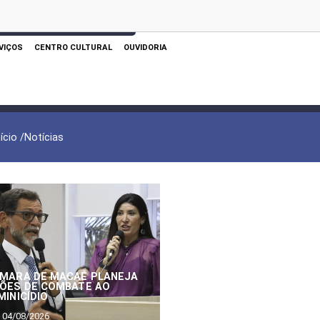
 AQUI PARA REALIZAR SUA PESQUISA
VIÇOS
CENTRO CULTURAL
OUVIDORIA
nício /
Notícias
MARA DE MACAÉ PLANEJA
ÕES DE COMBATE AO
MINICÍDIO
04/08/2026