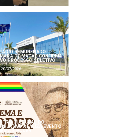
TÁGIO REMUNERADO:
MARA DE MACAÉ CONFIRMA
VO PROCESSO SELETIVO
20/07/2026
NTRO CULTURAL DO
GISLATIVO REALIZA EVENTO
NEMA E PODER