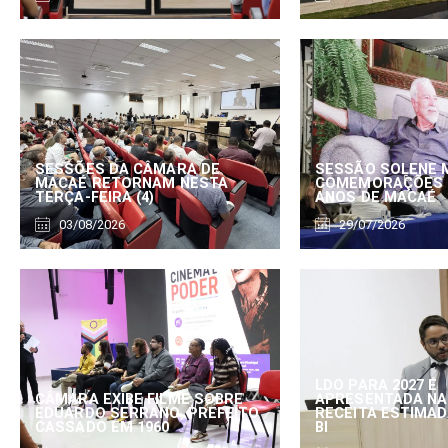
SESSÕES DA CÂMARA DE
SESSÃO SOLENE 
MACAÉ RETORNAM NESTA
COMEMORAÇÕES 
TERÇA-FEIRA (4)
ANOS DE MACAÉ
03/08/2026
29/07/2026
LDO PARA 2027 É
CÂMARA EXIBE FILME SOBRE
APRESENTADA NA
EDUARDO SERRANO, PREFEITO
RECEITA ESTIMADA
CASSADO EM 1960
BI