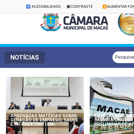
♿ ACESSIBILIDADE:
🔳
CONTRASTE
🔼
AUMENTAR FO
NOTÍCIAS
APROVADAS MATÉRIAS SOBRE
ESTÁGIO REMUNE
GERAÇÃO DE EMPREGO, SAÚDE
CÂMARA DIVULGA
E INFRAESTRUTURA
PRELIMINAR DE 
05/08/2026
05/08/2026