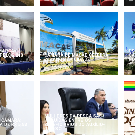
MARCA
ES
PELOS 213
CÂMARA DE MACAÉ CELEBRA
CÂ
213 ANOS DA CIDADE
NO
27/07/2026
MULHERES DA PESCA SÃO
 CÂMARA:
INCLUÍDAS ENTRE OS
CE
 DE R$ 5,88
BENEFICIÁRIOS DO AUXÍLIO-
LE
DEFESO
CI