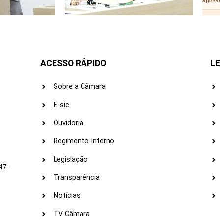
30/06/2026
ACESSO RÁPIDO
LE
Sobre a Câmara
E-sic
Ouvidoria
s
Regimento Interno
Legislação
47-
Transparência
Notícias
TV Câmara
LI