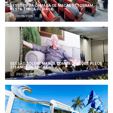
SESSÕES DA CÂMARA DE MACAÉ RETORNAM
NESTA TERÇA-FEIRA (4)
03/08/2026
SESSÃO SOLENE MARCA COMEMORAÇÕES PELOS
213 ANOS DE MACAÉ
29/07/2026