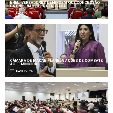
ENEL: VEREADORES DEFENDEM QUE CONCESSÃO
DA ENEL NÃO SEJA RENOVADA
04/08/2026
CÂMARA DE MACAÉ PLANEJA AÇÕES DE COMBATE
AO FEMINICÍDIO
04/08/2026