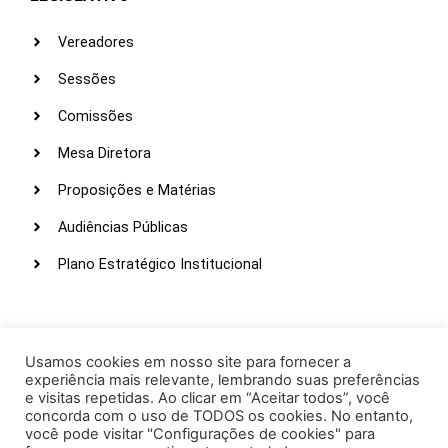
Vereadores
Sessões
Comissões
Mesa Diretora
Proposições e Matérias
Audiências Públicas
Plano Estratégico Institucional
LINKS ÚTEIS
Webmail
Usamos cookies em nosso site para fornecer a
experiência mais relevante, lembrando suas preferências
Intranet
e visitas repetidas. Ao clicar em “Aceitar todos”, você
concorda com o uso de TODOS os cookies. No entanto,
Administração
você pode visitar "Configurações de cookies" para