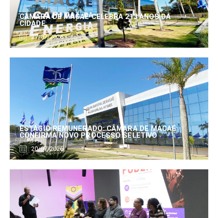
CÂMARA DE MACAÉ CELEBRA 213 ANOS DA
CIDADE
27/07/2026
ESTÁGIO REMUNERADO: CÂMARA DE MACAÉ
CONFIRMA NOVO PROCESSO SELETIVO
20/07/2026