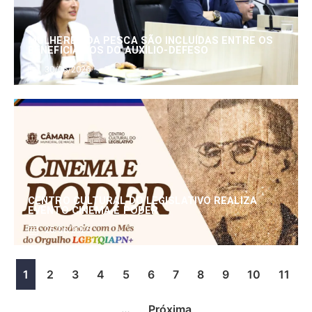
MULHERES DA PESCA SÃO INCLUÍDAS ENTRE OS
BENEFICIÁRIOS DO AUXÍLIO-DEFESO
30/06/2026
CENTRO CULTURAL DO LEGISLATIVO REALIZA
EVENTO CINEMA E PODER
25/06/2026
1
2
3
4
5
6
7
8
9
10
11
…
Próxima