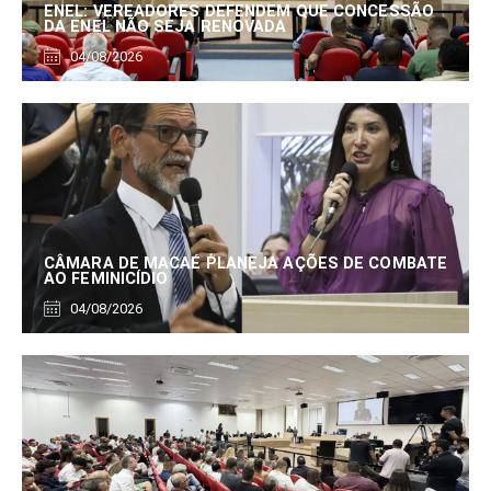
ENEL: VEREADORES DEFENDEM QUE CONCESSÃO
DA ENEL NÃO SEJA RENOVADA
04/08/2026
CÂMARA DE MACAÉ PLANEJA AÇÕES DE COMBATE
AO FEMINICÍDIO
04/08/2026