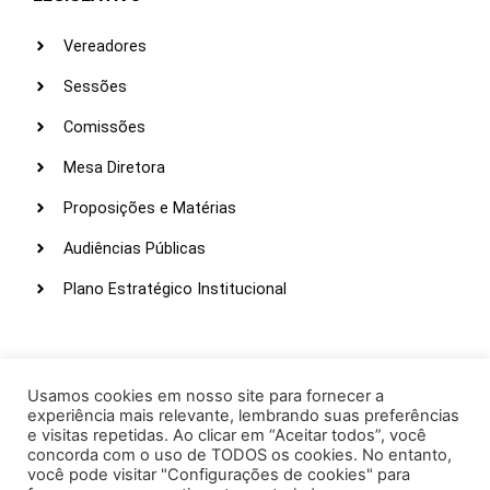
Vereadores
Sessões
Comissões
Mesa Diretora
Proposições e Matérias
Audiências Públicas
Plano Estratégico Institucional
LINKS ÚTEIS
Webmail
Usamos cookies em nosso site para fornecer a
experiência mais relevante, lembrando suas preferências
Intranet
e visitas repetidas. Ao clicar em “Aceitar todos”, você
concorda com o uso de TODOS os cookies. No entanto,
Administração
você pode visitar "Configurações de cookies" para