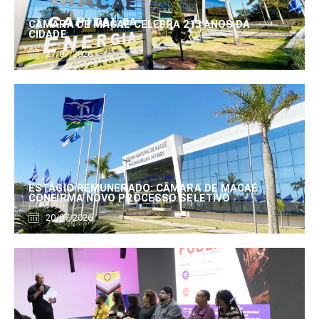
CÂMARA DE MACAÉ CELEBRA 213 ANOS DA
CIDADE
27/07/2026
ESTÁGIO REMUNERADO: CÂMARA DE MACAÉ
CONFIRMA NOVO PROCESSO SELETIVO
20/07/2026