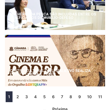
MULHERES DA PESCA SÃO INCLUÍDAS ENTRE OS
BENEFICIÁRIOS DO AUXÍLIO-DEFESO
30/06/2026
CENTRO CULTURAL DO LEGISLATIVO REALIZA
EVENTO CINEMA E PODER
25/06/2026
1
2
3
4
5
6
7
8
9
10
11
…
Próxima