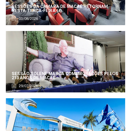
SESSÕES DA CÂMARA DE MACAÉ RETORNAM
NESTA TERÇA-FEIRA (4)
03/08/2026
SESSÃO SOLENE MARCA COMEMORAÇÕES PELOS
213 ANOS DE MACAÉ
29/07/2026