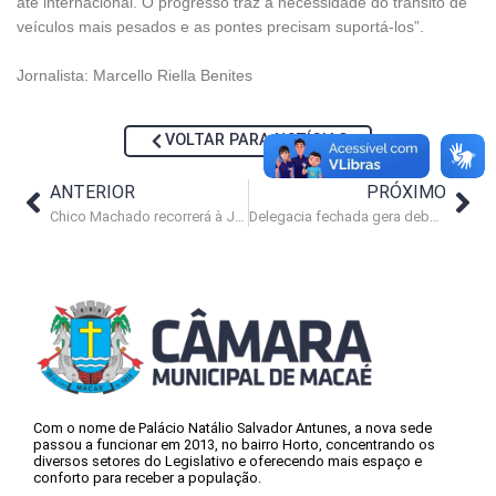
até internacional. O progresso traz a necessidade do trânsito de
veículos mais pesados e as pontes precisam suportá-los”.
Jornalista: Marcello Riella Benites
VOLTAR PARA NOTÍCIAS
ANTERIOR
PRÓXIMO
Chico Machado recorrerá à Justiça para tomar posse na Alerj
Delegacia fechada gera debate sobre segurança pública na Câmara Municipal de Macaé
Com o nome de Palácio Natálio Salvador Antunes, a nova sede
passou a funcionar em 2013, no bairro Horto, concentrando os
diversos setores do Legislativo e oferecendo mais espaço e
conforto para receber a população.