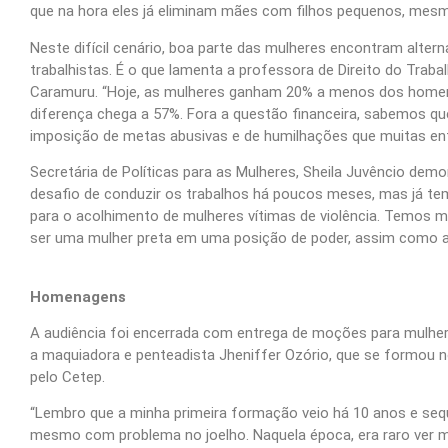
que na hora eles já eliminam mães com filhos pequenos, mesm
Neste difícil cenário, boa parte das mulheres encontram alter
trabalhistas. É o que lamenta a professora de Direito do Traba
Caramuru. “Hoje, as mulheres ganham 20% a menos dos homen
diferença chega a 57%. Fora a questão financeira, sabemos que
imposição de metas abusivas e de humilhações que muitas en
Secretária de Políticas para as Mulheres, Sheila Juvêncio de
desafio de conduzir os trabalhos há poucos meses, mas já te
para o acolhimento de mulheres vítimas de violência. Temos m
ser uma mulher preta em uma posição de poder, assim como a 
Homenagens
A audiência foi encerrada com entrega de moções para mulhe
a maquiadora e penteadista Jheniffer Ozório, que se formou 
pelo Cetep.
“Lembro que a minha primeira formação veio há 10 anos e sequ
mesmo com problema no joelho. Naquela época, era raro ver m