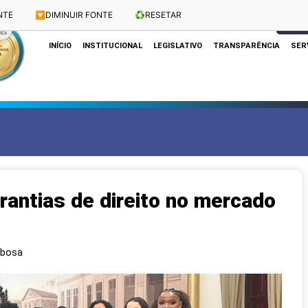
NTE
🔽
DIMINUIR FONTE
♻️
RESETAR
Dias e Horários das Sessões: Terças e Quartas às 10h
CLIQUE
INÍCIO
INSTITUCIONAL
LEGISLATIVO
TRANSPARÊNCIA
SER
rantias de direito no mercado
rbosa