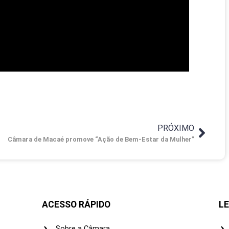
PRÓXIMO
Câmara de Macaé promove “Ação de Bem-Estar da Mulher”
ACESSO RÁPIDO
LE
Sobre a Câmara