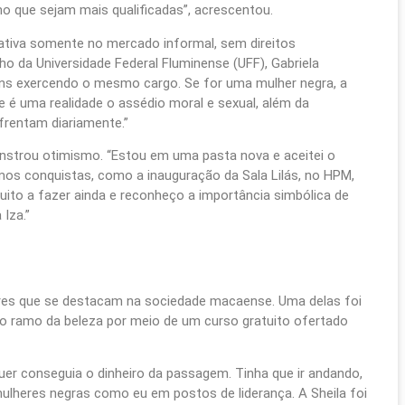
o que sejam mais qualificadas”, acrescentou.
nativa somente no mercado informal, sem direitos
lho da Universidade Federal Fluminense (UFF), Gabriela
s exercendo o mesmo cargo. Se for uma mulher negra, a
 é uma realidade o assédio moral e sexual, além da
frentam diariamente.”
monstrou otimismo. “Estou em uma pasta nova e aceitei o
mos conquistas, como a inauguração da Sala Lilás, no HPM,
uito a fazer ainda e reconheço a importância simbólica de
Iza.”
res que se destacam na sociedade macaense. Uma delas foi
no ramo da beleza por meio de um curso gratuito ofertado
er conseguia o dinheiro da passagem. Tinha que ir andando,
ulheres negras como eu em postos de liderança. A Sheila foi