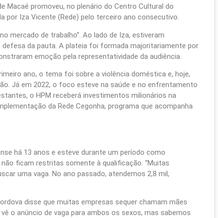
de Macaé promoveu, no plenário do Centro Cultural do
da por Iza Vicente (Rede) pelo terceiro ano consecutivo.
no mercado de trabalho”. Ao lado de Iza, estiveram
 defesa da pauta. A plateia foi formada majoritariamente por
nstraram emoção pela representatividade da audiência.
rimeiro ano, o tema foi sobre a violência doméstica e, hoje,
stão. Já em 2022, o foco esteve na saúde e no enfrentamento
 gestantes, o HPM receberá investimentos milionários na
 à implementação da Rede Cegonha, programa que acompanha
ense há 13 anos e esteve durante um período como
s não ficam restritas somente à qualificação. “Muitas
scar uma vaga. No ano passado, atendemos 2,8 mil,
 Cordova disse que muitas empresas sequer chamam mães
te vê o anúncio de vaga para ambos os sexos, mas sabemos