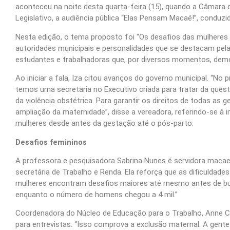
aconteceu na noite desta quarta-feira (15), quando a Câmara 
Legislativo, a audiência pública “Elas Pensam Macaé!”, conduzi
Nesta edição, o tema proposto foi “Os desafios das mulheres 
autoridades municipais e personalidades que se destacam pela
estudantes e trabalhadoras que, por diversos momentos, demo
Ao iniciar a fala, Iza citou avanços do governo municipal. “No p
temos uma secretaria no Executivo criada para tratar da que
da violência obstétrica. Para garantir os direitos de todas as
ampliação da maternidade”, disse a vereadora, referindo-se
mulheres desde antes da gestação até o pós-parto.
Desafios femininos
A professora e pesquisadora Sabrina Nunes é servidora maca
secretária de Trabalho e Renda. Ela reforça que as dificuldade
mulheres encontram desafios maiores até mesmo antes de bu
enquanto o número de homens chegou a 4 mil.”
Coordenadora do Núcleo de Educação para o Trabalho, Anne
para entrevistas. “Isso comprova a exclusão maternal. A gen