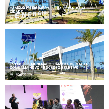
CÂMARA DE MACAÉ CELEBRA 213 ANOS DA
CIDADE
27/07/2026
ESTÁGIO REMUNERADO: CÂMARA DE MACAÉ
CONFIRMA NOVO PROCESSO SELETIVO
20/07/2026