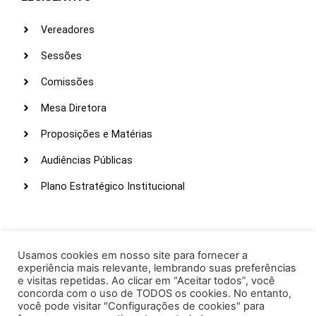
Vereadores
Sessões
Comissões
Mesa Diretora
Proposições e Matérias
Audiências Públicas
Plano Estratégico Institucional
LINKS ÚTEIS
Webmail
Usamos cookies em nosso site para fornecer a
experiência mais relevante, lembrando suas preferências
Intranet
e visitas repetidas. Ao clicar em “Aceitar todos”, você
concorda com o uso de TODOS os cookies. No entanto,
Administração
você pode visitar "Configurações de cookies" para