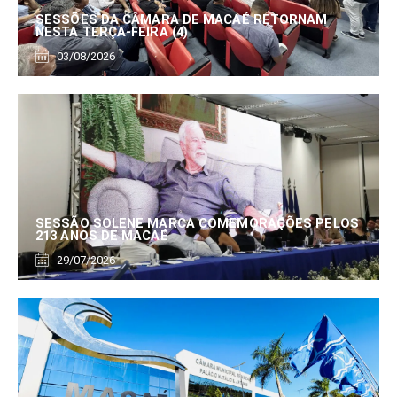
SESSÕES DA CÂMARA DE MACAÉ RETORNAM
NESTA TERÇA-FEIRA (4)
03/08/2026
SESSÃO SOLENE MARCA COMEMORAÇÕES PELOS
213 ANOS DE MACAÉ
29/07/2026