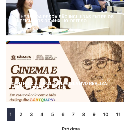
MULHERES DA PESCA SÃO INCLUÍDAS ENTRE OS
BENEFICIÁRIOS DO AUXÍLIO-DEFESO
30/06/2026
CENTRO CULTURAL DO LEGISLATIVO REALIZA
EVENTO CINEMA E PODER
25/06/2026
1
2
3
4
5
6
7
8
9
10
11
…
Próxima