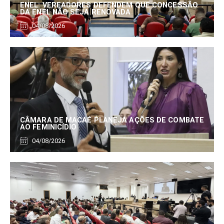
ENEL: VEREADORES DEFENDEM QUE CONCESSÃO
DA ENEL NÃO SEJA RENOVADA
04/08/2026
CÂMARA DE MACAÉ PLANEJA AÇÕES DE COMBATE
AO FEMINICÍDIO
04/08/2026