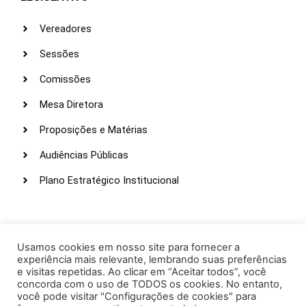
Vereadores
Sessões
Comissões
Mesa Diretora
Proposições e Matérias
Audiências Públicas
Plano Estratégico Institucional
LINKS ÚTEIS
Webmail
Usamos cookies em nosso site para fornecer a
experiência mais relevante, lembrando suas preferências
Intranet
e visitas repetidas. Ao clicar em “Aceitar todos”, você
concorda com o uso de TODOS os cookies. No entanto,
Administração
você pode visitar "Configurações de cookies" para