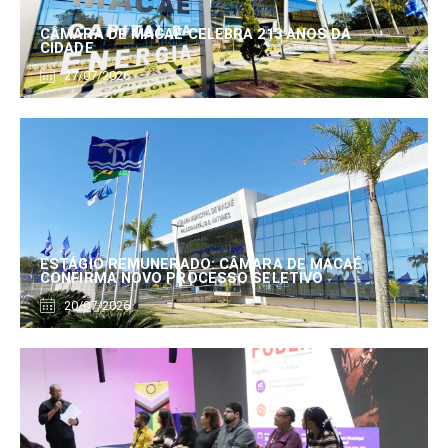
CÂMARA DE MACAÉ CELEBRA 213 ANOS DA
CIDADE
27/07/2026
ESTÁGIO REMUNERADO: CÂMARA DE MACAÉ
CONFIRMA NOVO PROCESSO SELETIVO
20/07/2026