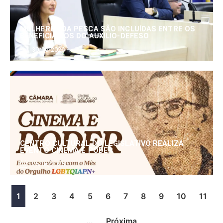
MULHERES DA PESCA SÃO INCLUÍDAS ENTRE OS
BENEFICIÁRIOS DO AUXÍLIO-DEFESO
30/06/2026
CENTRO CULTURAL DO LEGISLATIVO REALIZA
EVENTO CINEMA E PODER
25/06/2026
1
2
3
4
5
6
7
8
9
10
11
…
Próxima