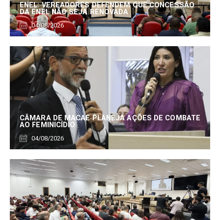
ENEL: VEREADORES DEFENDEM QUE CONCESSÃO
DA ENEL NÃO SEJA RENOVADA
04/08/2026
CÂMARA DE MACAÉ PLANEJA AÇÕES DE COMBATE
AO FEMINICÍDIO
04/08/2026