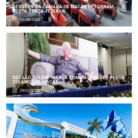
SESSÕES DA CÂMARA DE MACAÉ RETORNAM
NESTA TERÇA-FEIRA (4)
03/08/2026
SESSÃO SOLENE MARCA COMEMORAÇÕES PELOS
213 ANOS DE MACAÉ
29/07/2026