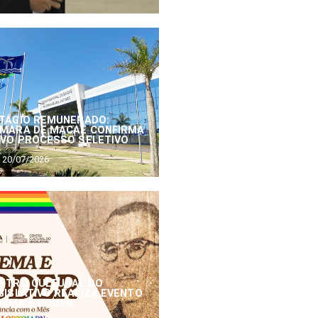
TÁGIO REMUNERADO:
MARA DE MACAÉ CONFIRMA
VO PROCESSO SELETIVO
20/07/2026
NTRO CULTURAL DO
GISLATIVO REALIZA EVENTO
NEMA E PODER