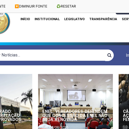
NTE
🔽
DIMINUIR FONTE
♻️
RESETAR
Dias e Horários das Sessões: Terças e Quartas às 10h
CLIQUE
INÍCIO
INSTITUCIONAL
LEGISLATIVO
TRANSPARÊNCIA
SER
I
RADO:
ENEL: VEREADORES DEFENDEM
CÂ
 RELAÇÃO
QUE CONCESSÃO DA ENEL NÃO
AÇ
APROVADOS
SEJA RENOVADA
FE
04/08/2026