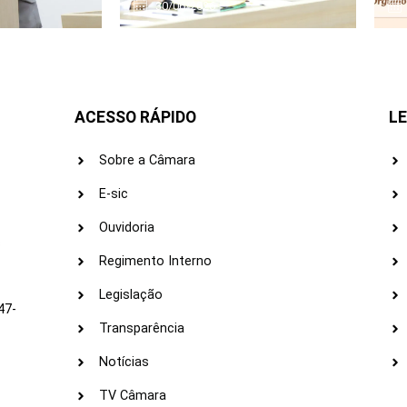
30/06/2026
ACESSO RÁPIDO
LE
Sobre a Câmara
E-sic
Ouvidoria
s
Regimento Interno
Legislação
47-
Transparência
Notícias
TV Câmara
LI