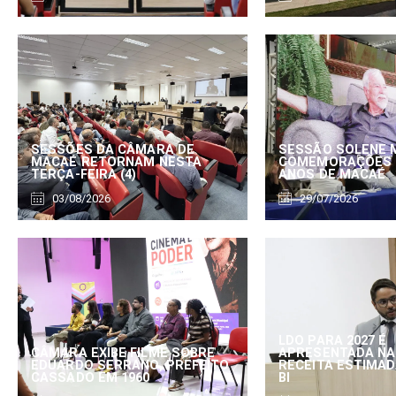
SESSÕES DA CÂMARA DE
SESSÃO SOLENE 
MACAÉ RETORNAM NESTA
COMEMORAÇÕES 
TERÇA-FEIRA (4)
ANOS DE MACAÉ
03/08/2026
29/07/2026
LDO PARA 2027 É
CÂMARA EXIBE FILME SOBRE
APRESENTADA NA
EDUARDO SERRANO, PREFEITO
RECEITA ESTIMADA
CASSADO EM 1960
BI