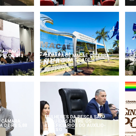
MARCA
ES
PELOS 213
CÂMARA DE MACAÉ CELEBRA
CÂ
213 ANOS DA CIDADE
NO
27/07/2026
MULHERES DA PESCA SÃO
 CÂMARA:
INCLUÍDAS ENTRE OS
CE
 DE R$ 5,88
BENEFICIÁRIOS DO AUXÍLIO-
LE
DEFESO
CI