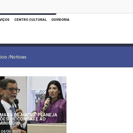
 AQUI PARA REALIZAR SUA PESQUISA
VIÇOS
CENTRO CULTURAL
OUVIDORIA
nício /
Notícias
MARA DE MACAÉ PLANEJA
ÕES DE COMBATE AO
MINICÍDIO
04/08/2026