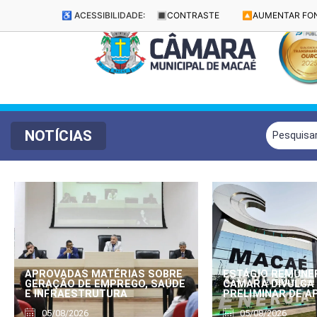
♿ ACESSIBILIDADE:
🔳
CONTRASTE
🔼
AUMENTAR FO
NOTÍCIAS
APROVADAS MATÉRIAS SOBRE
ESTÁGIO REMUNE
GERAÇÃO DE EMPREGO, SAÚDE
CÂMARA DIVULGA
E INFRAESTRUTURA
PRELIMINAR DE 
05/08/2026
05/08/2026