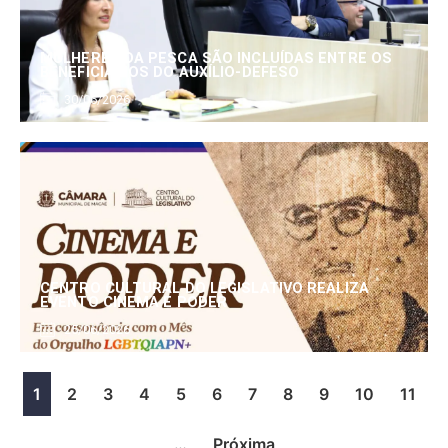
MULHERES DA PESCA SÃO INCLUÍDAS ENTRE OS
BENEFICIÁRIOS DO AUXÍLIO-DEFESO
30/06/2026
CENTRO CULTURAL DO LEGISLATIVO REALIZA
EVENTO CINEMA E PODER
25/06/2026
1
2
3
4
5
6
7
8
9
10
11
…
Próxima