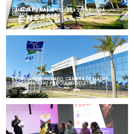
CÂMARA DE MACAÉ CELEBRA 213 ANOS DA
CIDADE
27/07/2026
ESTÁGIO REMUNERADO: CÂMARA DE MACAÉ
CONFIRMA NOVO PROCESSO SELETIVO
20/07/2026