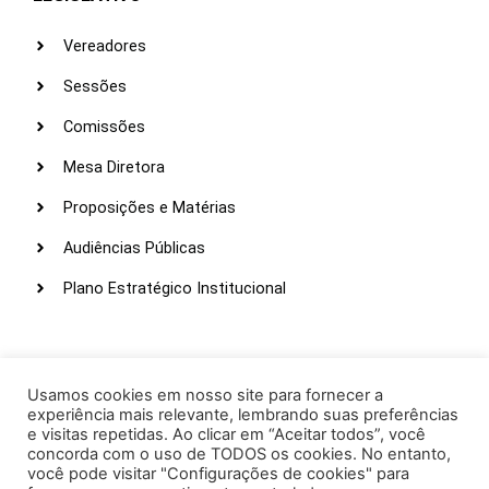
Vereadores
Sessões
Comissões
Mesa Diretora
Proposições e Matérias
Audiências Públicas
Plano Estratégico Institucional
LINKS ÚTEIS
Webmail
Usamos cookies em nosso site para fornecer a
experiência mais relevante, lembrando suas preferências
Intranet
e visitas repetidas. Ao clicar em “Aceitar todos”, você
concorda com o uso de TODOS os cookies. No entanto,
Administração
você pode visitar "Configurações de cookies" para