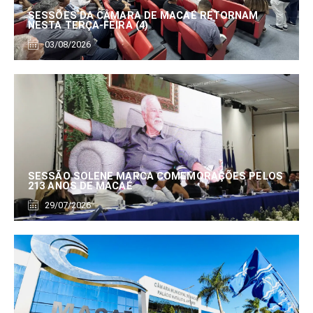
SESSÕES DA CÂMARA DE MACAÉ RETORNAM
NESTA TERÇA-FEIRA (4)
03/08/2026
SESSÃO SOLENE MARCA COMEMORAÇÕES PELOS
213 ANOS DE MACAÉ
29/07/2026