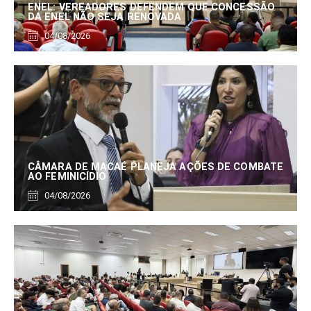
ENEL: VEREADORES DEFENDEM QUE CONCESSÃO
DA ENEL NÃO SEJA RENOVADA
04/08/2026
CÂMARA DE MACAÉ PLANEJA AÇÕES DE COMBATE
AO FEMINICÍDIO
04/08/2026